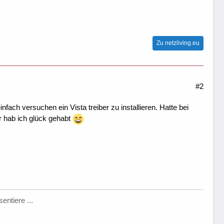
Zu netzliving.eu
#2
nfach versuchen ein Vista treiber zu installieren. Hatte bei
r hab ich glück gehabt
entiere ...