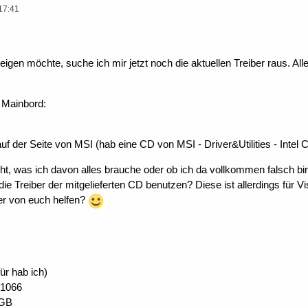
17:41
igen möchte, suche ich mir jetzt noch die aktuellen Treiber raus. Al
 Mainbord:
f der Seite von MSI (hab eine CD von MSI - Driver&Utilities - Intel C
cht, was ich davon alles brauche oder ob ich da vollkommen falsch bi
die Treiber der mitgelieferten CD benutzen? Diese ist allerdings für Vi
ner von euch helfen?
ür hab ich)
 1066
 GB