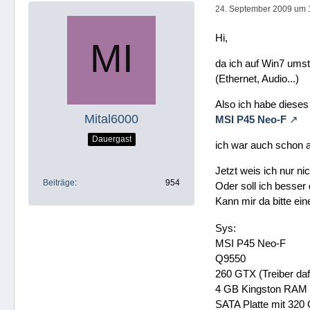
24. September 2009 um 
Hi,
da ich auf Win7 umste
(Ethernet, Audio...)
Also ich habe dieses
Mital6000
MSI P45 Neo-F
Dauergast
ich war auch schon au
Jetzt weis ich nur ni
Beiträge
954
Oder soll ich besser 
Kann mir da bitte ei
Sys:
MSI P45 Neo-F
Q9550
260 GTX (Treiber daf
4 GB Kingston RAM
SATA Platte mit 320