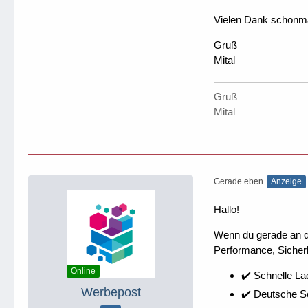
Vielen Dank schonma
Gruß
Mital
Gruß
Mital
Gerade eben
Anzeige
Hallo!
Wenn du gerade an dei
Performance, Sicherh
Online
✔️ Schnelle La
Werbepost
✔️ Deutsche 