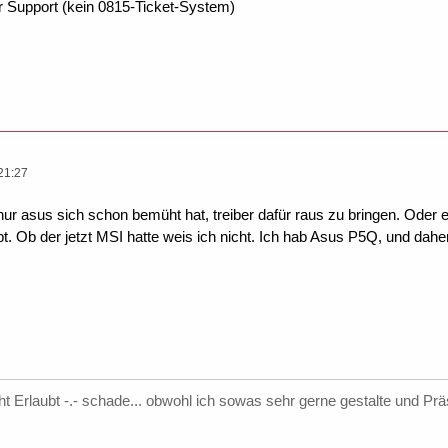
r Support (kein 0815-Ticket-System)
21:27
nur asus sich schon bemüht hat, treiber dafür raus zu bringen. Oder ei
. Ob der jetzt MSI hatte weis ich nicht. Ich hab Asus P5Q, und dahe
cht Erlaubt -.- schade... obwohl ich sowas sehr gerne gestalte und Präs