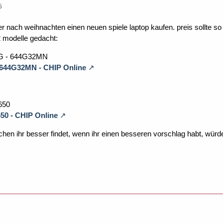
5
der nach weihnachten einen neuen spiele laptop kaufen. preis sollte s
2 modelle gedacht:
30G - 644G32MN
-644G32MN - CHIP Online
3650
650 - CHIP Online
chen ihr besser findet, wenn ihr einen besseren vorschlag habt, würde