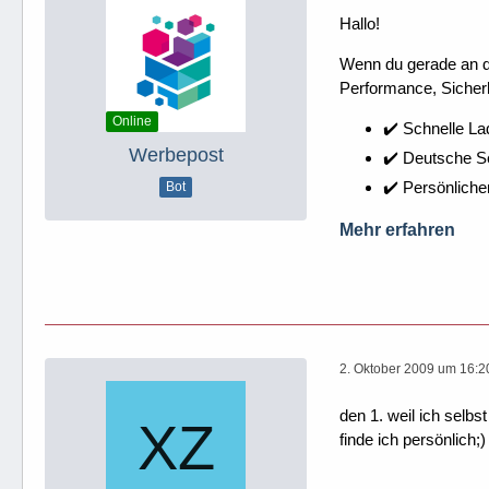
Hallo!
Wenn du gerade an dei
Performance, Sicherh
Online
✔️ Schnelle La
Werbepost
✔️ Deutsche 
✔️ Persönliche
Bot
Mehr erfahren
2. Oktober 2009 um 16:2
den 1. weil ich selb
finde ich persönlich;)