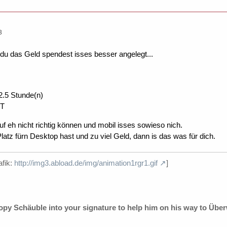
3
du das Geld spendest isses besser angelegt...
 2.5 Stunde(n)
FT
uf eh nicht richtig können und mobil isses sowieso nich.
latz fürn Desktop hast und zu viel Geld, dann is das was für dich.
afik:
http://img3.abload.de/img/animation1rgr1.gif
]
Copy Schäuble into your signature to help him on his way to Übe