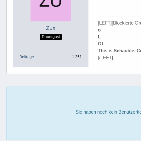
[LEFT][Blockierte Gr
Zux
o
L_
Dauergast
OL
This is Schäuble. 
Beiträge
1.251
[/LEFT]
Sie haben noch kein Benutzerko