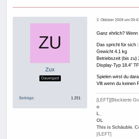
3. Oktober 2009 um 09:4
Ganz ehrlich? Wenn 
Das spricht für sich :
Gewicht 4.1 kg
Betriebszeit (bis zu)
Display-Typ 18.4" T
Zux
Spielen wirst du dara
Dauergast
Vllt wenn du keinen P
Beiträge
1.251
[LEFT][Blockierte Gr
o
L_
OL
This is Schäuble. 
[/LEFT]