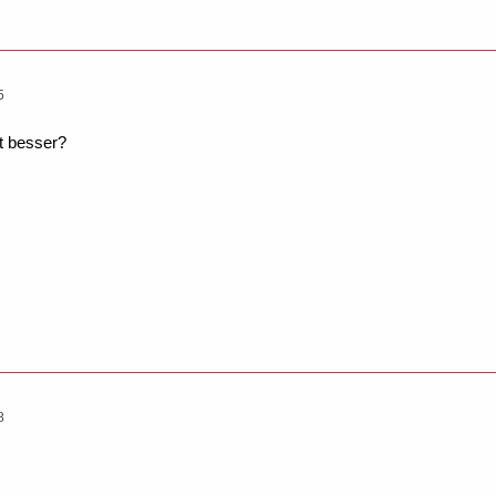
5
t besser?
8