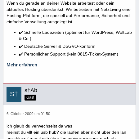
Wenn du gerade an deiner Website arbeitest oder dein
aktuelles Hosting überdenkst: Wir betreiben mit NetzLiving eine
Hosting-Plattform, die speziell auf Performance, Sicherheit und
einfache Verwaltung ausgelegt ist.
✔️ Schnelle Ladezeiten (optimiert für WordPress, WoltLab
& Co.)
✔️ Deutsche Server & DSGVO-konform
✔️ Persönlicher Support (kein 0815-Ticket-System)
Mehr erfahren
s†Ab
Gast
6. Oktober 2009 um 01:50
ich glaub du verwechselst da was
meinst du vllt ein usb hub? die laufen aber nicht über den lan
anschluss (zumal usb über lan meines wissens nach eh