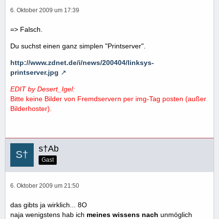
6. Oktober 2009 um 17:39
=> Falsch.
Du suchst einen ganz simplen "Printserver".
http://www.zdnet.de/i/news/200404/linksys-
printserver.jpg
EDIT by Desert_Igel:
Bitte keine Bilder von Fremdservern per img-Tag posten (außer
Bilderhoster).
s†Ab
Gast
6. Oktober 2009 um 21:50
das gibts ja wirklich... 8O
naja wenigstens hab ich
meines wissens nach
unmöglich