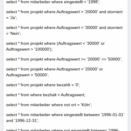
select * from mitarbeiter where eingestellt < '1998';
select * from projekt where Auftragswert > '20000' and storniert
= 'Ja';
select * from projekt where Auftragswert < '30000' and storniert
= 'Nein';
select * from projekt where (Auftragswert < '30000' or
Auftragswert > '100000');
select * from projekt where Auftragswert >= '20000' <= '50000';
select * from projekt where Auftragswert < '20000' or
Auftragswert > '50000';
select * from projekt where bezahlt = '0';
select * from where bezhalt < Auftragswert;
select * from mitarbeiter where not ort = 'Köln';
select * from mitarbeiter where eingestellt between '1996-01-01'
and '1996-12-31';
select * from mitarbeiter where not eingestellt between '1996-