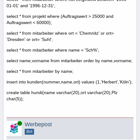
01-01' and '1996-12-31';
select * from projekt where (Auftragswert > 25000 and
Auftragswert < 60000);
select * from mitarbeiter where ort = 'Chemnitz' or ort=
'Dresden' or ort= 'Suhl';
select * from mitarbeiter where name = 'Sch%';
select name,vorname from mitarbeiter order by name,vorname;
select * from mitarbeiter by name;
insert into kunden(nummer,name,ort) values (1,'Herbert','Köln');
create table hundi(name varchar(20),ort varchar(20),Plz
char(5));
Online
Werbepost
Bot