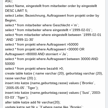
ASC;
select Name, eingestellt from mitarbeiter order by eingestellt
DESC LIMIT 5;
select Leiter, Bezeichnung, Auftragswert from projekt order by
Beginn;
select * from mitarbeiter where Geschlecht =´m´;
select * from mitarbeiter where eingestellt <´1999-02-01´;
select *from mitarbeiter where eingestellt between ´1999-02-01
´AND ´1999-11-30´
select * from projekt where Auftragswert >50000
select * from projekt where Auftragswert <30000 OR
Auftragswert <80000 AND storniert =´Ja´;
select * from projekt where Auftragswert between 30000 AND
50000
select * from projekt where bezahlt >0;
create table katze ( name varchar (20), geburtstag varchar (20),
rasse varchar (20) );
insert into katze (name,geburtstag,rasse) values (´Bronko´,
´2005-05-05´.´Tiger´);
insert into katze (name,geburtstag,rasse) values (´Susi´,´2003-
03-03´.´Tiger´);
alter table katze add Nr varchar(20);
update katze set Nr = ´3´where name like ´Bronko´;