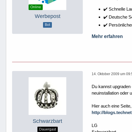
Online
✔️ Schnelle La
Werbepost
✔️ Deutsche 
✔️ Persönliche
Bot
Mehr erfahren
14. Oktober 2009 um 09:
Du kannst upgraden 
neuinstallation oder 
Hier auch eine Seite
http://blogs.techne
Schwarzbart
LG
Dauergast
Schwarzbart