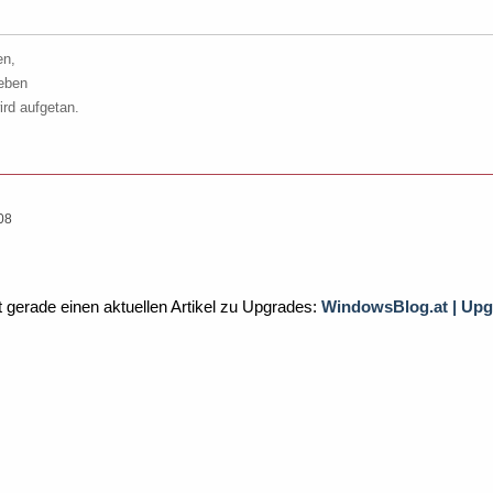
en,
geben
ird aufgetan.
08
gerade einen aktuellen Artikel zu Upgrades:
WindowsBlog.at | Upg