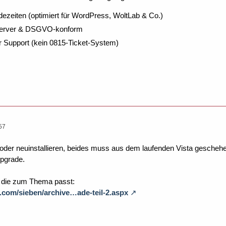
dezeiten (optimiert für WordPress, WoltLab & Co.)
Server & DSGVO-konform
r Support (kein 0815-Ticket-System)
57
oder neuinstallieren, beides muss aus dem laufenden Vista geschehe
upgrade.
, die zum Thema passt:
t.com/sieben/archive…ade-teil-2.aspx