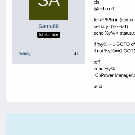
cls
@echo off
for /F %%i in (status
Samu88
set /a y=(%x%-1)
echo %y% > status.t
Ist öfter hier
if %y%==1 GOTO of
if not %y%==1 GOT
Beiträge
41
:off
echo %y%
"C:\Power Manager\p
:end