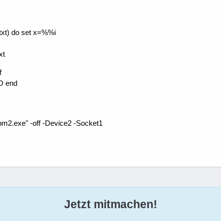
.txt) do set x=%%i
xt
f
O end
m2.exe" -off -Device2 -Socket1
Jetzt mitmachen!