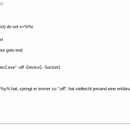
12
.txt) do set x=%%i
xt
lse goto end
m2.exe" -off -Device1 -Socket1
 %y% hat, springt er immer zu ":off". hat vielleicht jemand eine erklär