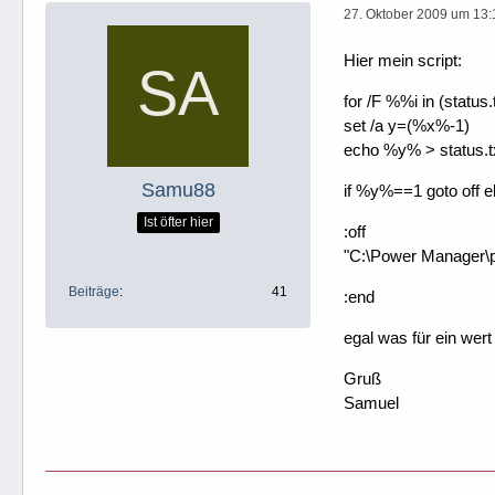
27. Oktober 2009 um 13:
Hier mein script:
for /F %%i in (status
set /a y=(%x%-1)
echo %y% > status.t
Samu88
if %y%==1 goto off e
Ist öfter hier
:off
"C:\Power Manager\p
Beiträge
41
:end
egal was für ein wert
Gruß
Samuel