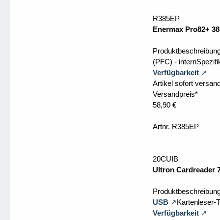
R385EP
Enermax Pro82+ 3
Produktbeschreibun
(PFC) - internSpezifi
Verfügbarkeit
Artikel sofort versand
Versandpreis*
58,90 €
Artnr. R385EP
20CUIB
Ultron Cardreader 7
Produktbeschreibung
USB
Kartenleser-Ty
Verfügbarkeit