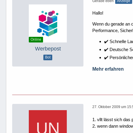
Gerade eben
Anzeige
Hallo!
Wenn du gerade an dei
Performance, Sicherh
Online
✔️ Schnelle La
Werbepost
✔️ Deutsche 
✔️ Persönliche
Bot
Mehr erfahren
27. Oktober 2009 um 15:
1. vllt lässt sich d
2. wenn dann windows 