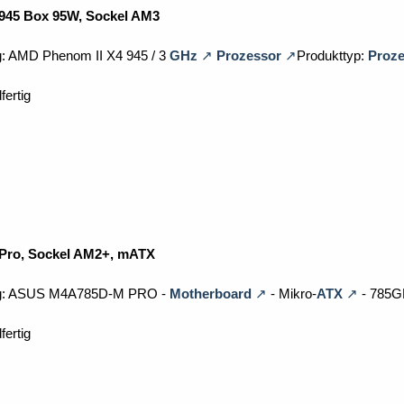
945 Box 95W, Sockel AM3
g: AMD Phenom II X4 945 / 3
GHz
Prozessor
Produkttyp:
Proze
fertig
ro, Sockel AM2+, mATX
ng: ASUS M4A785D-M PRO -
Motherboard
- Mikro-
ATX
- 785G
fertig