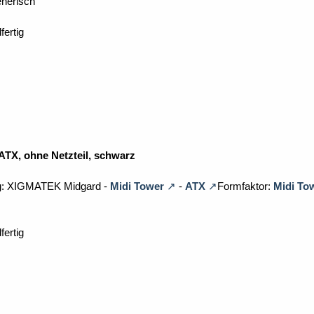
enerisch
fertig
ATX, ohne Netzteil, schwarz
g: XIGMATEK Midgard -
Midi Tower
-
ATX
Formfaktor:
Midi To
fertig