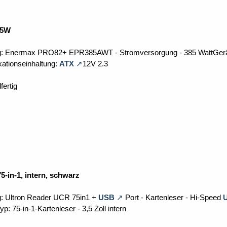
85W
g: Enermax PRO82+ EPR385AWT - Stromversorgung - 385 WattGerätet
kationseinhaltung:
ATX
12V 2.3
fertig
5-in-1, intern, schwarz
: Ultron Reader UCR 75in1 +
USB
Port - Kartenleser - Hi-Speed
p: 75-in-1-Kartenleser - 3,5 Zoll intern