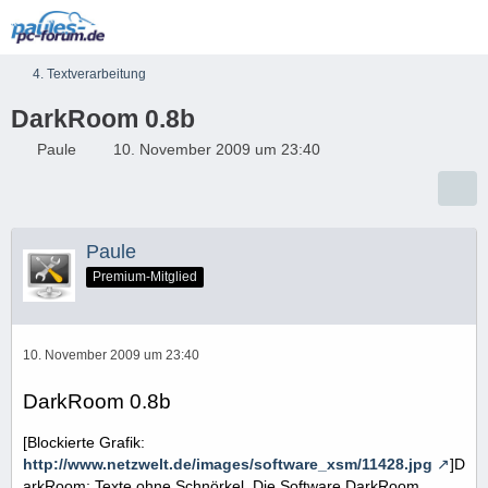
4. Textverarbeitung
DarkRoom 0.8b
Paule
10. November 2009 um 23:40
Paule
Premium-Mitglied
10. November 2009 um 23:40
DarkRoom 0.8b
[Blockierte Grafik:
http://www.netzwelt.de/images/software_xsm/11428.jpg
]D
arkRoom: Texte ohne Schnörkel. Die Software DarkRoom