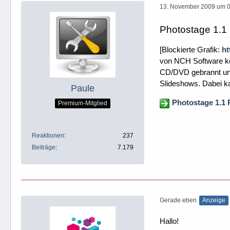
13. November 2009 um 
Photostage 1.1 
[Blockierte Grafik:
ht
von NCH Software kö
CD/DVD gebrannt und
Slideshows. Dabei kan
Paule
Photostage 1.1
Premium-Mitglied
Reaktionen
237
Beiträge
7.179
Gerade eben
Anzeige
Hallo!