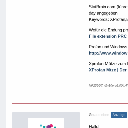
StatBrain.com (führe
day angegeben.
Keywords: XProfan,
Wofür die Endung prc
File extension PRC
Profan und Windows 
http://www.windows
Xprofan-Mütze zum 
XProfan Mtze | De
HP255G7:Win10pro2.004,
Gerade eben
Anzeige
Hallo!