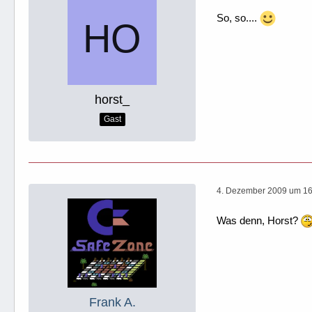
So, so....
horst_
Gast
4. Dezember 2009 um 16
Was denn, Horst?
Frank A.