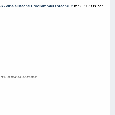
n - eine einfache Programmiersprache
mit 839 visits per
-HDX,XProfanX3+Xasm/Xpse