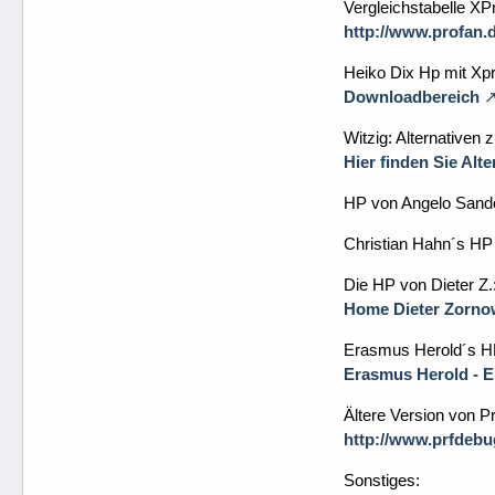
Vergleichstabelle XP
http://www.profan.d
Heiko Dix Hp mit Xp
Downloadbereich
Witzig: Alternativen 
Hier finden Sie Alt
HP von Angelo Sando
Christian Hahn´s HP 
Die HP von Dieter Z.
Home Dieter Zorno
Erasmus Herold´s H
Erasmus Herold - E r a
Ältere Version von 
http://www.prfdebu
Sonstiges: