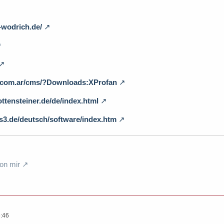
-wodrich.de/
t.com.ar/cms/?Downloads:XProfan
ttensteiner.de/de/index.html
3.de/deutsch/software/index.htm
on mir
:46