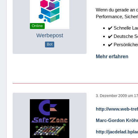
Wenn du gerade an dei
Performance, Sicherh
Online
✔️ Schnelle La
Werbepost
✔️ Deutsche 
✔️ Persönliche
Bot
Mehr erfahren
3. Dezember 2009 um 17
http://www.web-tref
Marc-Gordon Kröh
http://jacdelad.bpla