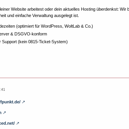
ner Website arbeitest oder dein aktuelles Hosting überdenkst: Wir be
eit und einfache Verwaltung ausgelegt ist.
dezeiten (optimiert für WordPress, WoltLab & Co.)
Server & DSGVO-konform
r Support (kein 0815-Ticket-System)
:41
fpunkt.de/
n
ced.net/