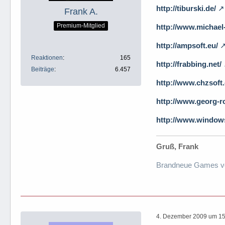
http://tiburski.de/
Frank A.
Premium-Mitglied
http://www.michael
http://ampsoft.eu/
Reaktionen
165
http://frabbing.net/
Beiträge
6.457
http://www.chzsof
http://www.georg-ro
http://www.windows
Gruß, Frank
Brandneue Games v
4. Dezember 2009 um 15