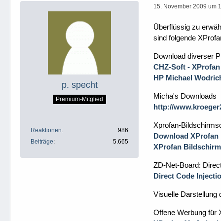
15. November 2009 um 
Überflüssig zu erwäh
sind folgende XProfa
Download diverser 
CHZ-Soft - XProfan
HP Michael Wodric
p. specht
Micha's Downloads
Premium-Mitglied
http://www.kroeger
Xprofan-Bildschirms
Reaktionen
986
Download XProfan B
Beiträge
5.665
XProfan Bildschirm
ZD-Net-Board: Direct
Direct Code Injecti
Visuelle Darstellun
Offene Werbung für 