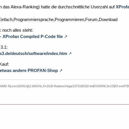
n das Alexa-Ranking) hatte die durchschnittliche Userzahl auf
XProfa
Einfach,Programmiersprache,Programmieren,Forum,Download
 noch alles steht:
 - XProfan Compiled P-Code file
3.1:
3.de/deutsch/software/index.htm
Kauf:
r etwas andere PROFAN-Shop
4*AMD Ryzen3200U@2.60GHz,6+2GB-RadeonVega/237GBSSD:intlDVDRW,3xUSB3 ext4TB