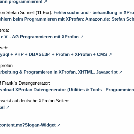
kann programmieren!
von Stefan Schnell (11 Eur):
Fehlersuche und - behandlung in XPr
hlern beim Programmieren mit XProfan: Amazon.de: Stefan Sch
rda:
e.V. - AG Programmieren mit XProfan
sch:
MySql + PHP + DBASE3/4 + Profan + XProfan + CMS
Xprofan
earbeitung & Programieren in XProfan, XHTML, Javascript
f Frank´s Datengenerator:
nload XProfan Datengenerator (Utilities & Tools - Programmie
weist auf deutsche XProfan-Seiten:
ce!
/content.mx?Slogan-Widget