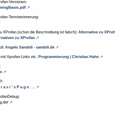
rofan-Versionen:
e/oglbasic.pdf
rofan-Terminerinnerung:
zu XProfan (schon die Beschreibung ist falsch):
Alternative zu XProf
ernativen zu XProfan
li:
Angelo Sandoli - sandoli.de
mit Xprofan-Links etc.
Programmierung | Christian Hahn
:
w
P:
 s i ' s P a g e . . .
ProfanDebug:
g.de/