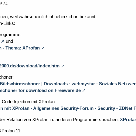
15:34
nen, weil wahrscheinlich ohnehin schon bekannt,
n-Links:
Programme:
und
h - Thema: XProfan
2000.de/download/index.htm
choner:
ildschirmschoner | Downloads : webmystar : Soziales Netzwer
schoner for download on Freeware.de
 Code Injection mit XProfan
on mit XProfan - Allgemeines Security-Forum - Security - ZDNet 
g der Relation von XProfan zu anderen Programmiersprachen:
XProfan
XProfan 11: