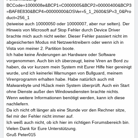
BCCode=1000008e&BCP1=C0000005&BCP2=00000400&BCP3
=BAF8E830&BCP4=00000000&OSVer=5_1_2600&SP=3_0&Pro
duct=256_1
(teiweise auch 10000050 oder 10000007, aber nur selten). Der
Hinweis von Microsoft auf Stop Fehler durch Device Driver
brachte mich auch nicht weiter. Dieser Fehler passiert nicht im
abgesicherten Modus mit Netzwerktreibern oder wenn ich in
Vista von meiner 2. Partition boote.
Ich habe keine Änderungen an Hardware oder Software
vorgenommen. Auch bin ich überzeugt, keine Viren an Bord zu
haben, da vor kurzem mein System mit Eurer Hilfe hier gereinigt
wurde, und ich keinerlei Warnungen von Bullguard, meinem
Virenprogramm erhalten habe. Habe natürlich auch mit
Malwarebyte und HiJack mein System überprüft. Auch ein Start
ohne Dienste außer den Windowsdiensten brachte nichts.
Wenn weitere Informationen benötigt werden, kann ich diese
nachliefern.
Da ich nicht oft länger als eine Stunde vor den Rechner sitze,
fiel mir der Fehler nicht immer auf.
Ich weiß auch nicht, ob ich hier im richtigen Forumsbereich bin.
Vielen Dank für Eure Unterstützung.
Gruß Peter015