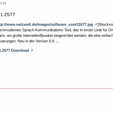
02:22
.1.2577
tp://www.netzwelt.de/images/software_xsm/11677.jpg
]Shockvo
ochmodernes Sprach-Kommunikations-Tool, das in erster Linie für Onli
n, wo große Internettreffpunkte eingerichtet werden, die eine einfa
uerungen. Neu in der Version 0.9. ...
.1.2577 Download