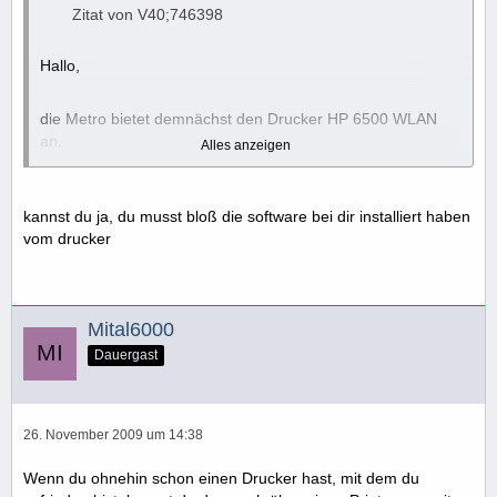
Zitat von V40;746398
Hallo,
die Metro bietet demnächst den Drucker HP 6500 WLAN
an.
Alles anzeigen
Ich hab' eigentlich ganz gute Erfahrung mit HP gesammelt
kannst du ja, du musst bloß die software bei dir installiert haben
und meine Frage gilt der Installation.
vom drucker
Mein Router von der Telekom ist der Speedport W 701V.
Kann ich vom Laptop aus über diesen Router den Drucker
Mital6000
'anprechen' ?
Dauergast
Wie sollte man vorgehen?
26. November 2009 um 14:38
Gruß
Wenn du ohnehin schon einen Drucker hast, mit dem du