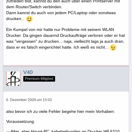
zufrieden bist, kannst du den auch über einen Printserver mit
V40
dem Router/Switch verbinden.
Dann kannst du auch von jedem PC/Laptop oder sonstwas
drucken...
Ein Kumpel von mir hatte nur Probleme mit seinem WLAN
Drucker. Da gingen dauernd Druckaufträge verloren oder er hat
was "vergessen" zu drucken... naja, vielleicht lags ja auch dran,
dass er es falsch eingerichtet hatte. Ich weiß es nicht...
V40
Premium-Mitglied
6. Dezember 2009 um 15:03
also bevor ich zu viele Fehler begehe hier mein Vorhaben:
Voraussetzung:
---Alter, aber Haupt-PC, kabelgebunden an Drucker HP 6210