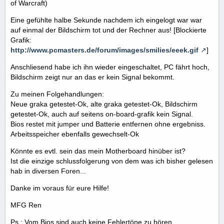
of Warcraft)
Eine gefühlte halbe Sekunde nachdem ich eingelogt war war
auf einmal der Bildschirm tot und der Rechner aus! [Blockierte
Grafik:
http://www.pcmasters.de/forum/images/smilies/eeek.gif
]
Anschliesend habe ich ihn wieder eingeschaltet, PC fährt hoch,
Bildschirm zeigt nur an das er kein Signal bekommt.
Zu meinen Folgehandlungen:
Neue graka getestet-Ok, alte graka getestet-Ok, Bildschirm
getestet-Ok, auch auf seitens on-board-grafik kein Signal.
Bios restet mit jumper und Batterie entfernen ohne ergebniss.
Arbeitsspeicher ebenfalls gewechselt-Ok
Könnte es evtl. sein das mein Motherboard hinüber ist?
Ist die einzige schlussfolgerung von dem was ich bisher gelesen
hab in diversen Foren...
Danke im voraus für eure Hilfe!
MFG Ren
Ps.: Vom Bios sind auch keine Fehlertöne zu hören...