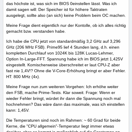
das höchste ist, was sich im BIOS 0einstellen lässt. Was ich
damit sagen will: Der Speicher ist für höhere Taktraten
ausgelegt, sollte also (an sich) keine Problem beim OC machen.
Meine Frage dient eigentlich nur der Kontolle, ob ich alles richtig
gemacht bzw. verstanden habe.
Ich habe die CPU jetzt von standardmäßig 3,2 GHz auf 3,296
GHz (206 MHz FSB). Prime95 lief 4 Stunden lang, d.h. einen
kompletten Durchlauf von 1024K bis 128K Lucas-Lehmer,
Option In-Large-FFT. Spannung habe ich im BIOS jetzt 1,425V
eingestellt. Komischerweise überschreitet er laut CPU-Z aber
fast nie 1,4V!? Ohne die V-Core-Erhöhung bringt er aber Fehler.
HT: 800 MHz (4x).
Meine Frage nun zum weiteren Vorgehen: Ich erhöhe weiter
den FSB, mache Prime-Tests. Klar soweit. Frage: Wenn er
wieder Fehler bringt, würdet ihr dann die Spannung noch mal
hochnehmen? Das wäre dann das maximale, was ich einstellen
kann: 1,45V.
Die Temperaturen sind noch im Rahmen: ~ 60 Grad für beide
Kerne, die "CPU allgemein"-Temperatur liegt immer etwas