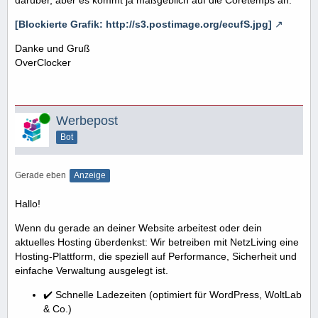
darüber, aber es kommt ja maßgeblich auf die Coretemps an.
[Blockierte Grafik: http://s3.postimage.org/ecufS.jpg]
Danke und Gruß
OverClocker
Online
Werbepost
Bot
Gerade eben
Anzeige
Hallo!
Wenn du gerade an deiner Website arbeitest oder dein
aktuelles Hosting überdenkst: Wir betreiben mit NetzLiving eine
Hosting-Plattform, die speziell auf Performance, Sicherheit und
einfache Verwaltung ausgelegt ist.
✔️ Schnelle Ladezeiten (optimiert für WordPress, WoltLab
& Co.)