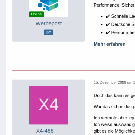
Performance, Sicherh
Online
✔️ Schnelle La
Werbepost
✔️ Deutsche 
✔️ Persönliche
Bot
Mehr erfahren
15. Dezember 2009 um 
Doch das kann es g
War das schon die g
Ich vermute aber irg
Ich weiss auswändig 
X4-488
gibt es die Möglichk