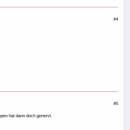
#4
#5
epen hat dann doch genervt.