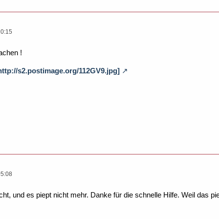
20:15
chen !
 http://s2.postimage.org/112GV9.jpg]
05:08
 und es piept nicht mehr. Danke für die schnelle Hilfe. Weil das pi