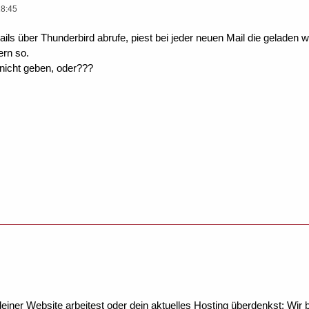
18:45
ls über Thunderbird abrufe, piest bei jeder neuen Mail die geladen w
ern so.
nicht geben, oder???
ner Website arbeitest oder dein aktuelles Hosting überdenkst: Wir be