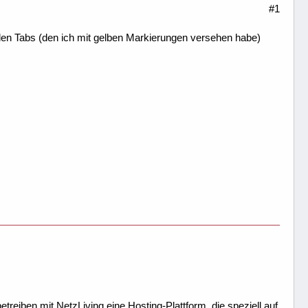
#1
en Tabs (den ich mit gelben Markierungen versehen habe)
treiben mit NetzLiving eine Hosting-Plattform, die speziell auf