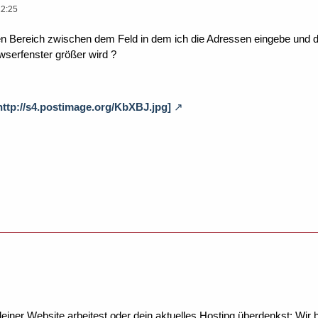
12:25
 Bereich zwischen dem Feld in dem ich die Adressen eingebe und d
serfenster größer wird ?
 http://s4.postimage.org/KbXBJ.jpg]
ner Website arbeitest oder dein aktuelles Hosting überdenkst: Wir be