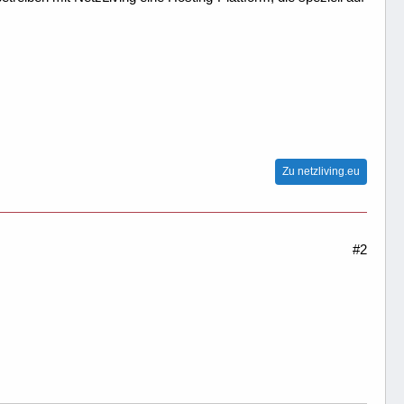
Zu netzliving.eu
#2