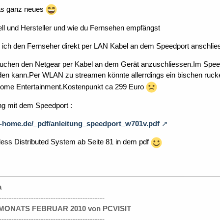
was ganz neues
ll und Hersteller und wie du Fernsehen empfängst
ich den Fernseher direkt per LAN Kabel an dem Speedport anschlie
uchen den Netgear per Kabel an dem Gerät anzuschliessen.Im Spee
nden kann.Per WLAN zu streamen könnte allerrdings ein bischen ruck
Home Entertainment.Kostenpunkt ca 299 Euro
g mit dem Speedport :
i.t-home.de/_pdf/anleitung_speedport_w701v.pdf
less Distributed System ab Seite 81 in dem pdf
a
-------------------------------------------
ONATS FEBRUAR 2010 von PCVISIT
-------------------------------------------