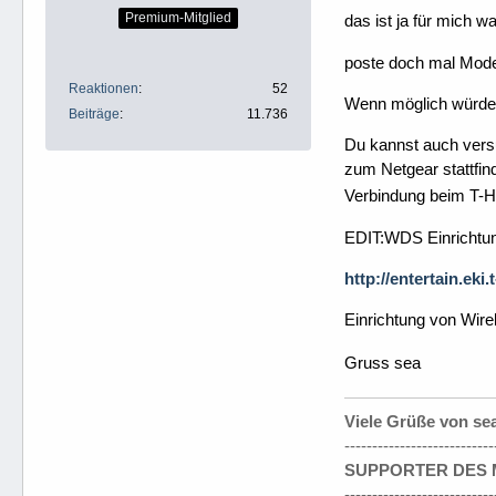
Premium-Mitglied
das ist ja für mich 
poste doch mal Mode
Reaktionen
52
Wenn möglich würde 
Beiträge
11.736
Du kannst auch vers
zum Netgear stattfi
Verbindung beim T-
EDIT:WDS Einrichtun
http://entertain.ek
Einrichtung von Wire
Gruss sea
Viele Grüße von se
---------------------------
SUPPORTER DES M
---------------------------