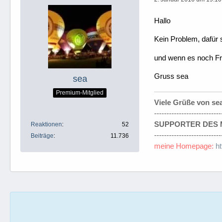
Hallo
Kein Problem, dafür 
und wenn es noch Fra
Gruss sea
sea
Premium-Mitglied
Viele Grüße von se
---------------------------
SUPPORTER DES M
Reaktionen
52
---------------------------
Beiträge
11.736
meine Homepage:
h