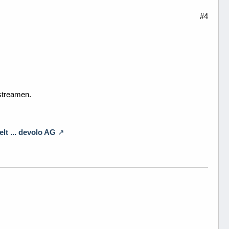
#4
streamen.
t ... devolo AG