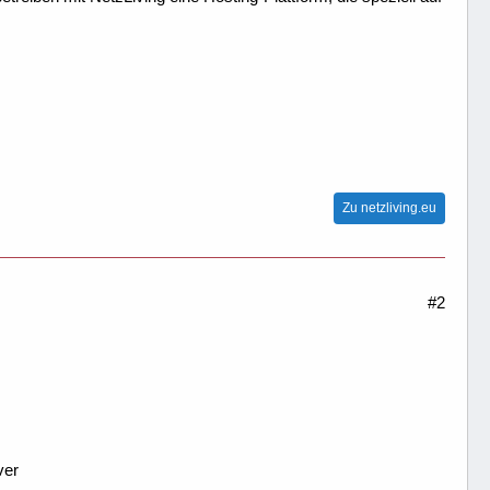
Zu netzliving.eu
#2
ver