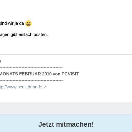
sind wir ja da
gen gibt einfach posten.
a
-------------------------------------------
ONATS FEBRUAR 2010 von PCVISIT
-------------------------------------------
ttp://www.pcdietmar.de
Jetzt mitmachen!