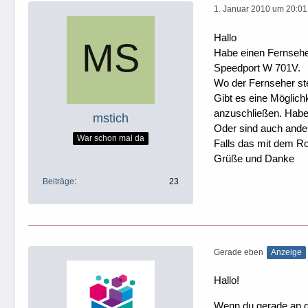
1. Januar 2010 um 20:01
Hallo
Habe einen Fernsehe
Speedport W 701V.
Wo der Fernseher ste
Gibt es eine Möglic
anzuschließen. Habe
mstich
Oder sind auch ander
War schon mal da
Falls das mit dem Rou
Grüße und Danke
Beiträge
23
Gerade eben
Anzeige
Hallo!
Wenn du gerade an dei