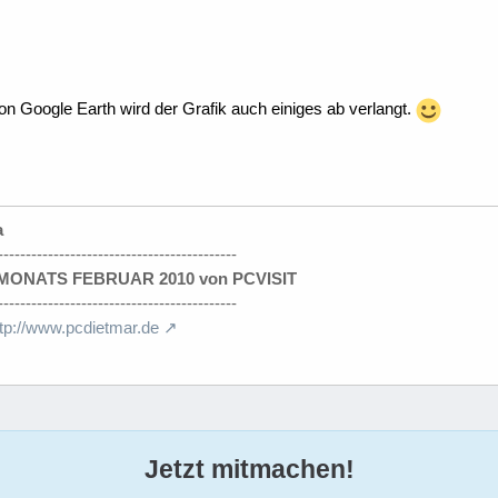
on Google Earth wird der Grafik auch einiges ab verlangt.
a
-------------------------------------------
ONATS FEBRUAR 2010 von PCVISIT
-------------------------------------------
ttp://www.pcdietmar.de
Jetzt mitmachen!