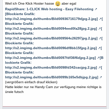
Weil ich One Klick Hoster hasse
aber egal
RapidShare: 1-CLICK Web hosting - Easy Filehosting
[Blockierte Grafik:
http://s2.imgimg.de/thumbs/Bild00936716179djpg.2.jpg]
[
Blockierte Grafik:
http://s2.imgimg.de/thumbs/Bild0094eed0fa28jpg.2.jpg]
[
Blockierte Grafik:
http://s2.imgimg.de/thumbs/Bild009564c26297jpg.2.jpg]
[
Blockierte Grafik:
http://s2.imgimg.de/thumbs/Bild0096df8bb15fjpg.2.jpg]
[
Blockierte Grafik:
http://s2.imgimg.de/thumbs/Bild0097fdf36f6djpg.2.jpg]
[B
lockierte Grafik:
http://s2.imgimg.de/thumbs/Bild0098fd342cacjpg.2.jpg]
[
Blockierte Grafik:
http://s2.imgimg.de/thumbs/Bild0099b165e5dbjpg.2.jpg]
(vergrößern einfach drauf klicken)
Hatte leider nur ne Handy Cam zur verfügung meine richtige is
ürwie futsch