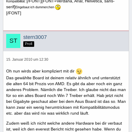
[/FONT][FONT=Verdana, Arial, Helvetica, sans-
Kompatibilität:
serif]
Eingebaut ich dummerchen
[/FONT]
stern3007
Profi
15. Januar 2010 um 12:30
Oh nun wirds aber kompliziert mit dir
Das gewählte Board ist deinem relativ ähnlich und unterstützt
die alten 64 bit Prozis von AMD. Es gibt da aber noch ein ganz
anderes Problem. Nämlich die Treiber. Ich glaube nicht das man
für so ein altes Board noch Win 7 Treiber erhält. Hab jetzt nicht
bei Gigabyte geschaut aber bei dem Asus Board ist das so. Man
kann zwar ein wenig herumtricksen mit Kompatibilitätsmodus
etc. aber das wird nix was wirklich rund läuft.
Zudem weiß ich nicht welche andere Hardware bei dir verbaut
ist, weil ich den everest Bericht nicht gesehen habe. Wenn du