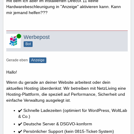
mit dem ich aber im installierten DirectX 11 keine
Hardwarebeschleunigung in "Anzeige" aktivieren kann. Kann
mir jemand helfen???
Online
Werbepost
Bot
Gerade eben
Anzeige
Hallo!
Wenn du gerade an deiner Website arbeitest oder dein
aktuelles Hosting überdenkst: Wir betreiben mit NetzLiving eine
Hosting-Plattform, die speziell auf Performance, Sicherheit und
einfache Verwaltung ausgelegt ist.
✔️ Schnelle Ladezeiten (optimiert für WordPress, WoltLab
& Co.)
✔️ Deutsche Server & DSGVO-konform
✔️ Persönlicher Support (kein 0815-Ticket-System)