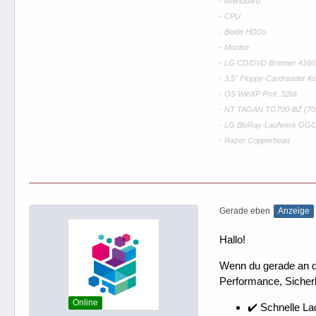
- Mainboard
- CPU
- Beide HDDs
- Monitor
- LG CD/DVD Brenner 416
- 3,5" Floppy-Cardreader K
- OS WinXP Prof. 32bit
- NT TAGAN TG700-BZ (700W
- LG BluRay-Laufwerk GG
- Razer Copperhead
Gerade eben
Anzeige
Hallo!
Wenn du gerade an dei
Performance, Sicherh
Online
✔️ Schnelle La