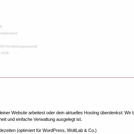
0B
ombilaufwerk
 Hochleistungsnetzteil)
C-H20L
ner Website arbeitest oder dein aktuelles Hosting überdenkst: Wir be
eit und einfache Verwaltung ausgelegt ist.
dezeiten (optimiert für WordPress, WoltLab & Co.)