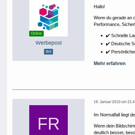
Hallo!
Wenn du gerade an dei
Performance, Sicherh
Online
✔️ Schnelle La
Werbepost
✔️ Deutsche 
✔️ Persönliche
Bot
Mehr erfahren
18. Januar 2010 um 21:
Im Normalfall liegt 
Wenn dein Bildschirm 
deutlich besser, bes