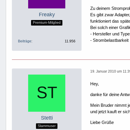
Zu deinem Strompro
Freaky
Es gibt zwar Adapter
funktioniert das spä
Premium-Mitglied
Bei solch einer Grafi
- Hersteller und Ty
- Strombelastbarkeit
Beiträge
11.956
19. Januar 2010 um 11:3
Hey,
danke für deine Antw
Mein Bruder nimmt je
und jetzt kauft er si
Stetti
Liebe Grüße
Stammuser