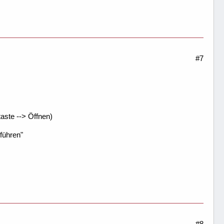
#7
aste --> Öffnen)
führen"
#8