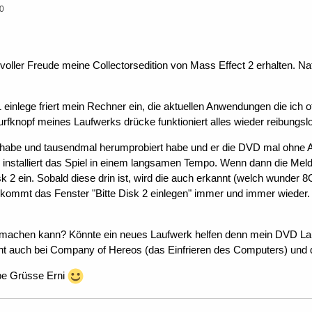
00
voller Freude meine Collectorsedition von Mass Effect 2 erhalten. Natü
 einlege friert mein Rechner ein, die aktuellen Anwendungen die ich
rfknopf meines Laufwerks drücke funktioniert alles wieder reibungsl
habe und tausendmal herumprobiert habe und er die DVD mal ohne A
nd installiert das Spiel in einem langsamen Tempo. Wenn dann die Meld
sk 2 ein. Sobald diese drin ist, wird die auch erkannt (welch wunder 8
 kommt das Fenster "Bitte Disk 2 einlegen" immer und immer wieder. Es
a machen kann? Könnte ein neues Laufwerk helfen denn mein DVD Lau
t auch bei Company of Hereos (das Einfrieren des Computers) und da
be Grüsse Erni