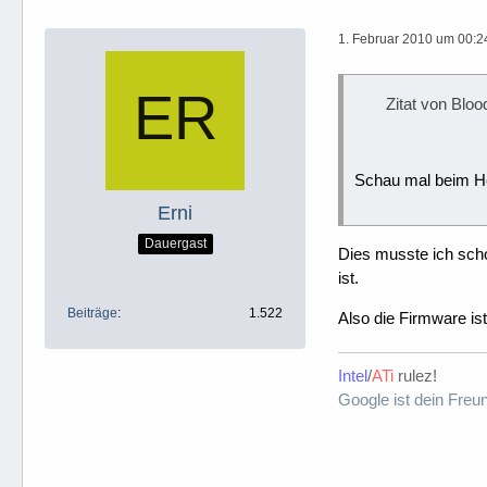
1. Februar 2010 um 00:2
Zitat von Blo
Schau mal beim Her
Erni
Dauergast
Dies musste ich sch
ist.
Beiträge
1.522
Also die Firmware ist
Intel
/
ATi
rulez!
Google ist dein Freu