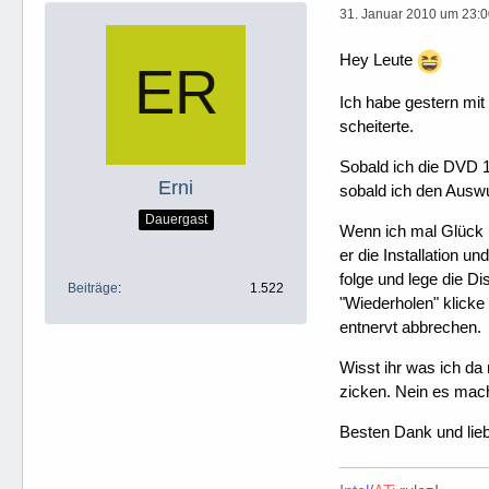
31. Januar 2010 um 23:
Hey Leute
Ich habe gestern mit 
scheiterte.
Sobald ich die DVD 1
Erni
sobald ich den Auswu
Dauergast
Wenn ich mal Glück 
er die Installation u
folge und lege die Di
Beiträge
1.522
"Wiederholen" klicke
entnervt abbrechen.
Wisst ihr was ich d
zicken. Nein es mach
Besten Dank und lie