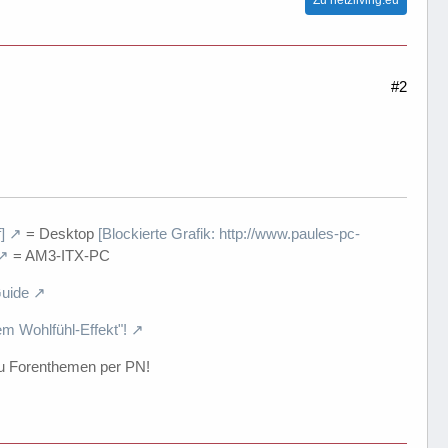
#2
]
= Desktop
[Blockierte Grafik: http://www.paules-pc-
= AM3-ITX-PC
uide
em Wohlfühl-Effekt"!
u Forenthemen per PN!