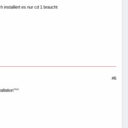
nstalliert es nur cd 1 braucht
#6
allation"^^