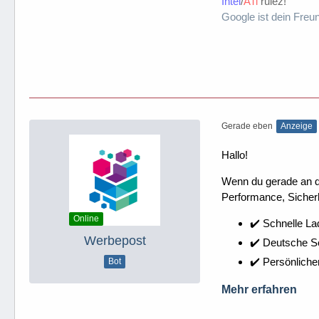
Intel
/
ATi
rulez!
Google ist dein Freu
Gerade eben
Anzeige
Hallo!
Wenn du gerade an dei
Performance, Sicherh
Online
✔️ Schnelle La
Werbepost
✔️ Deutsche 
✔️ Persönliche
Bot
Mehr erfahren