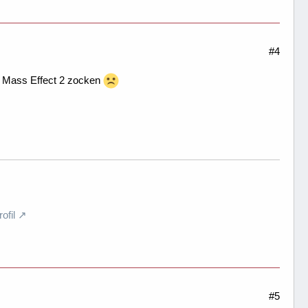
#4
ch Mass Effect 2 zocken
fil
#5