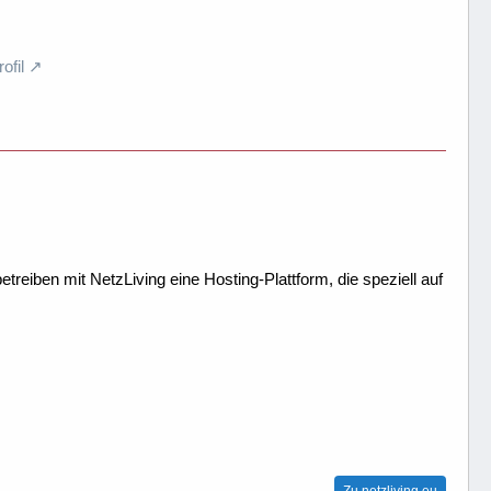
fil
treiben mit NetzLiving eine Hosting-Plattform, die speziell auf
Zu netzliving.eu