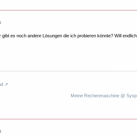
5
gibt es noch andere Lösungen die ich probieren könnte? Will endli
nd
Meine Rechenmaschine @ Syspro
3