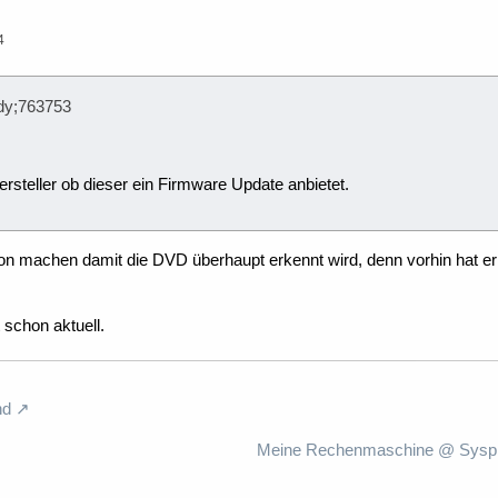
4
ody;763753
steller ob dieser ein Firmware Update anbietet.
on machen damit die DVD überhaupt erkennt wird, denn vorhin hat er
 schon aktuell.
nd
Meine Rechenmaschine @ Syspro