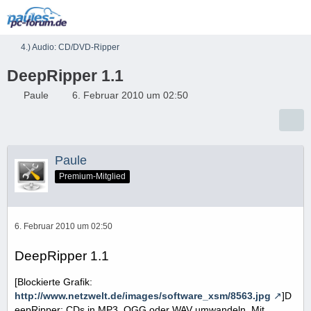
4.) Audio: CD/DVD-Ripper
DeepRipper 1.1
Paule
6. Februar 2010 um 02:50
Paule
Premium-Mitglied
6. Februar 2010 um 02:50
DeepRipper 1.1
[Blockierte Grafik:
http://www.netzwelt.de/images/software_xsm/8563.jpg
]D
eepRipper: CDs in MP3, OGG oder WAV umwandeln. Mit