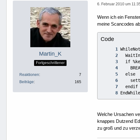
6. Februar 2010 um 11:3
Wenn ich ein Fenster 
meine Scancodes abg
Code
Martin_K
Fortgeschrittener
Reaktionen
7
Beiträge
165
EndWhil
Welche Ursachen verh
knappes Dutzend Editf
zu groß und zu verzwe