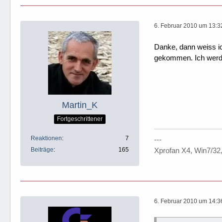
6. Februar 2010 um 13:3
Danke, dann weiss ic
gekommen. Ich werd
Martin_K
Fortgeschrittener
Reaktionen
7
---
Beiträge
165
Xprofan X4, Win7/32
6. Februar 2010 um 14:3