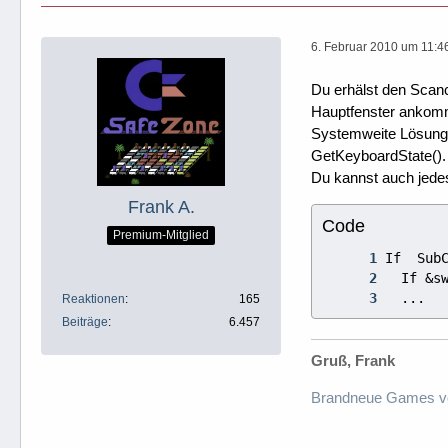
6. Februar 2010 um 11:4
Du erhälst den Scanc
Hauptfenster ankom
Systemweite Lösungen
GetKeyboardState().
Du kannst auch jed
Frank A.
Code
Premium-Mitglied
  ...
Reaktionen
165
Beiträge
6.457
Gruß, Frank
Brandneue Games v