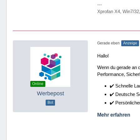
---
Xprofan X4, Win7/32
Gerade eben
Anzeige
Hallo!
Wenn du gerade an dei
Performance, Sicherh
Online
✔️ Schnelle La
Werbepost
✔️ Deutsche 
✔️ Persönliche
Bot
Mehr erfahren