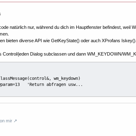
6
ode natürlich nur, während du dich im Hauptfenster befindest, weil 
men.
 bieten diverse API wie GetKeyState() oder auch XProfans Iskey(). De
es Control/jeden Dialog subclassen und dann WM_KEYDOWN/WM_
on mir