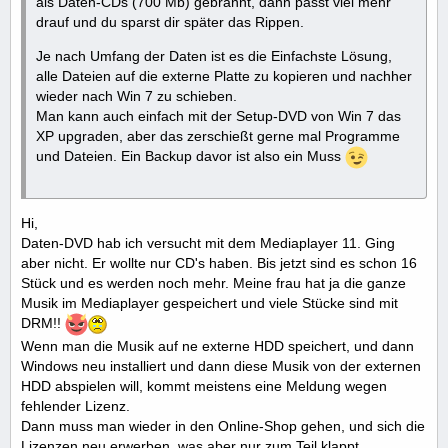
als Daten-CDs (700 Mb) gebrannt, dann passt viel mehr
drauf und du sparst dir später das Rippen.
Je nach Umfang der Daten ist es die Einfachste Lösung,
alle Dateien auf die externe Platte zu kopieren und nachher
wieder nach Win 7 zu schieben.
Man kann auch einfach mit der Setup-DVD von Win 7 das
XP upgraden, aber das zerschießt gerne mal Programme
und Dateien. Ein Backup davor ist also ein Muss
Hi,
Daten-DVD hab ich versucht mit dem Mediaplayer 11. Ging
aber nicht. Er wollte nur CD's haben. Bis jetzt sind es schon 16
Stück und es werden noch mehr. Meine frau hat ja die ganze
Musik im Mediaplayer gespeichert und viele Stücke sind mit
DRM!!
Wenn man die Musik auf ne externe HDD speichert, und dann
Windows neu installiert und dann diese Musik von der externen
HDD abspielen will, kommt meistens eine Meldung wegen
fehlender Lizenz.
Dann muss man wieder in den Online-Shop gehen, und sich die
Lizenzen neu erwerben, was aber nur zum Teil klappt.