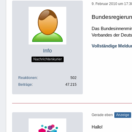
9. Februar 2010 um 17:3
Bundesregierun
Das Bundesinnenminist
Verbandes der Deutsc
Vollständige Meldun
Info
Nachrichtenkurier
Reaktionen
502
Beiträge
47.215
Gerade eben
Anzeige
Hallo!