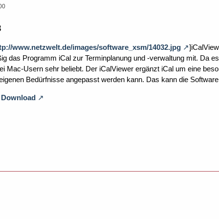
00
8
tp://www.netzwelt.de/images/software_xsm/14032.jpg
]iCalVie
ßig das Programm iCal zur Terminplanung und -verwaltung mit. Da es
l bei Mac-Usern sehr beliebt. Der iCalViewer ergänzt iCal um eine bes
eigenen Bedürfnisse angepasst werden kann. Das kann die Software. D
8 Download