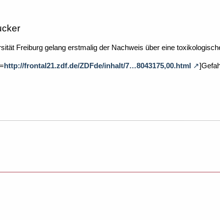
ucker
sität Freiburg gelang erstmalig der Nachweis über eine toxikologis
l=
http://frontal21.zdf.de/ZDFde/inhalt/7…8043175,00.html
]Gefah