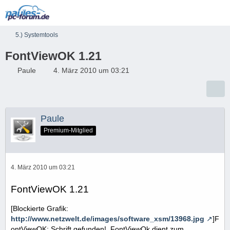
5.) Systemtools
FontViewOK 1.21
Paule
4. März 2010 um 03:21
Paule
Premium-Mitglied
4. März 2010 um 03:21
FontViewOK 1.21
[Blockierte Grafik:
http://www.netzwelt.de/images/software_xsm/13968.jpg
]F
ontViewOK: Schrift gefunden!. FontViewOk dient zum