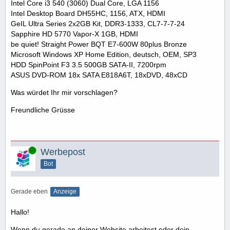
Intel Core i3 540 (3060) Dual Core, LGA 1156
Intel Desktop Board DH55HC, 1156, ATX, HDMI
GeIL Ultra Series 2x2GB Kit, DDR3-1333, CL7-7-7-24
Sapphire HD 5770 Vapor-X 1GB, HDMI
be quiet! Straight Power BQT E7-600W 80plus Bronze
Microsoft Windows XP Home Edition, deutsch, OEM, SP3
HDD SpinPoint F3 3.5 500GB SATA-II, 7200rpm
ASUS DVD-ROM 18x SATA E818A6T, 18xDVD, 48xCD
Was würdet Ihr mir vorschlagen?
Freundliche Grüsse
Online
Werbepost
Bot
Gerade eben
Anzeige
Hallo!
Wenn du gerade an deiner Website arbeitest oder dein