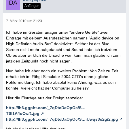
Anfänger
7. März 2010 um 21:23
Ich habe im Gerätemanager unter "andere Geräte" zwei
Einträge mit gelbem Ausrufezeichen namens "Audio device on
High Defintion Audio-Bus" deaktiviert. Seither ist der Blue
Screen nicht mehr aufgetaucht und Sound habe ich trotzdem.
Ob es aber wirklich die Ursache war, kann man glaube ich zum
jetzigen Zeitpunkt noch nicht sagen.
Nun habe ich aber noch ein zweites Problem: Von Zeit zu Zeit
erhalte ich im Flihgt Simulator 2004 CTD's ohne jegliche
Fehlermeldung. Ich habe absolut keine Ahnung, was es sein
könnte. Vielleicht hat der Computer zu heiss?
Hier die Einträge aus der Ereignisanzeige:
http://lh6.ggpht.com/_7qDtcDaOpOc/S…
TSI1A4oCw/1.jpg
http://lh3.ggpht.com/_7qDtcDaOpOc/S…iUwqs3s2g/2.jpg
Ich bin für jegliche Hilfe dankbar!