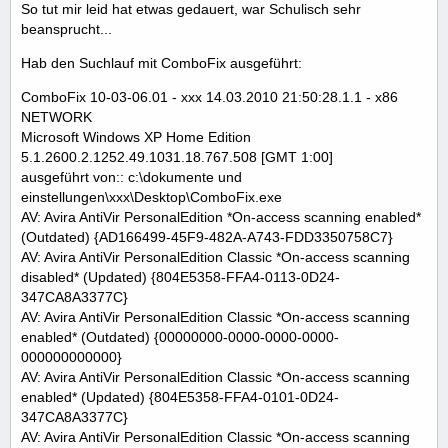
So tut mir leid hat etwas gedauert, war Schulisch sehr
beansprucht...
Hab den Suchlauf mit ComboFix ausgeführt:
ComboFix 10-03-06.01 - xxx 14.03.2010 21:50:28.1.1 - x86
NETWORK
Microsoft Windows XP Home Edition
5.1.2600.2.1252.49.1031.18.767.508 [GMT 1:00]
ausgeführt von:: c:\dokumente und
einstellungen\xxx\Desktop\ComboFix.exe
AV: Avira AntiVir PersonalEdition *On-access scanning enabled*
(Outdated) {AD166499-45F9-482A-A743-FDD3350758C7}
AV: Avira AntiVir PersonalEdition Classic *On-access scanning
disabled* (Updated) {804E5358-FFA4-0113-0D24-
347CA8A3377C}
AV: Avira AntiVir PersonalEdition Classic *On-access scanning
enabled* (Outdated) {00000000-0000-0000-0000-
000000000000}
AV: Avira AntiVir PersonalEdition Classic *On-access scanning
enabled* (Updated) {804E5358-FFA4-0101-0D24-
347CA8A3377C}
AV: Avira AntiVir PersonalEdition Classic *On-access scanning