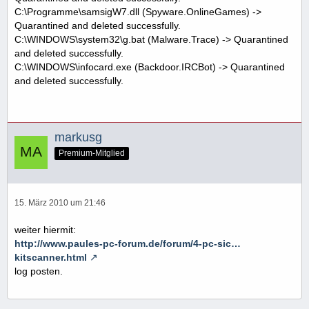
C:\Programme\samsigW7.dll (Spyware.OnlineGames) ->
Quarantined and deleted successfully.
C:\WINDOWS\system32\g.bat (Malware.Trace) -> Quarantined
and deleted successfully.
C:\WINDOWS\infocard.exe (Backdoor.IRCBot) -> Quarantined
and deleted successfully.
markusg
Premium-Mitglied
15. März 2010 um 21:46
weiter hiermit:
http://www.paules-pc-forum.de/forum/4-pc-sic…
kitscanner.html
log posten.