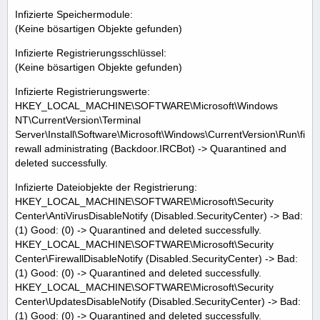
Infizierte Speichermodule:
(Keine bösartigen Objekte gefunden)
Infizierte Registrierungsschlüssel:
(Keine bösartigen Objekte gefunden)
Infizierte Registrierungswerte:
HKEY_LOCAL_MACHINE\SOFTWARE\Microsoft\Windows
NT\CurrentVersion\Terminal
Server\Install\Software\Microsoft\Windows\CurrentVersion\Run\fi
rewall administrating (Backdoor.IRCBot) -> Quarantined and
deleted successfully.
Infizierte Dateiobjekte der Registrierung:
HKEY_LOCAL_MACHINE\SOFTWARE\Microsoft\Security
Center\AntiVirusDisableNotify (Disabled.SecurityCenter) -> Bad:
(1) Good: (0) -> Quarantined and deleted successfully.
HKEY_LOCAL_MACHINE\SOFTWARE\Microsoft\Security
Center\FirewallDisableNotify (Disabled.SecurityCenter) -> Bad:
(1) Good: (0) -> Quarantined and deleted successfully.
HKEY_LOCAL_MACHINE\SOFTWARE\Microsoft\Security
Center\UpdatesDisableNotify (Disabled.SecurityCenter) -> Bad:
(1) Good: (0) -> Quarantined and deleted successfully.