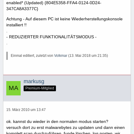
enabled* (Updated) {804E5358-FFA4-0124-0D24-
347CA8A3377C}
Achtung - Auf diesem PC ist keine Wiederherstellungskonsole
installiert !!
.
- REDUZIERTER FUNKTIONALITÄTSMODUS -
.
Einmal editiert, zuletzt von
Volkmar
(
13. Mai 2018 um 21:35
)
markusg
Premium-Mitglied
15. März 2010 um 13:47
ok. kannst du wieder in den normalen modus starten?
versuch dort zu erst malwarebytes zu updaten und dann einen
komplett scan durchzuführen, funde löschen, log posten. wir