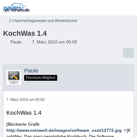
2.) Nachschlagewerke und Wörterbücher
KochWas 1.4
Paule
7. März 2010 um 00:00
Paule
Premium-Mitglied
7. März 2010 um 00:00
KochWas 1.4
[Blockierte Grafik:
http://www.netzwelt.de/images/software_xsm/12772.jpg
]K
ochWas: Das ganz persönliche Kochbuch. Die Software