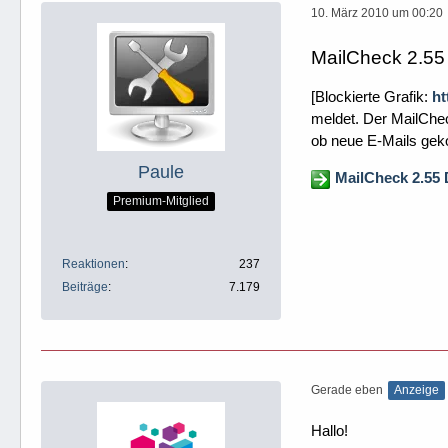
10. März 2010 um 00:20
MailCheck 2.55
[Blockierte Grafik:
ht
meldet. Der MailChe
ob neue E-Mails geko
Paule
MailCheck 2.55
Premium-Mitglied
Reaktionen
237
Beiträge
7.179
Gerade eben
Anzeige
Hallo!