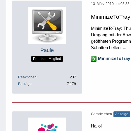
13. März 2010 um 03:33
MinimizeToTray
MinimizeToTray: Thun
Umgang mit der Anwen
geöffneten Programms
Schritten helfen. ...
Paule
MinimizeToTray
Premium-Mitglied
Reaktionen
237
Beiträge
7.179
Gerade eben
Anzeige
Hallo!