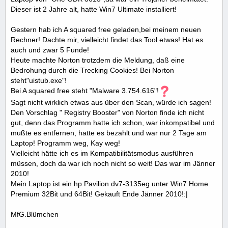
Dieser ist 2 Jahre alt, hatte Win7 Ultimate installiert!
Gestern hab ich A squared free geladen,bei meinem neuen
Rechner! Dachte mir, vielleicht findet das Tool etwas! Hat es
auch und zwar 5 Funde!
Heute machte Norton trotzdem die Meldung, daß eine
Bedrohung durch die Trecking Cookies! Bei Norton
steht"uistub.exe"!
Bei A squared free steht "Malware 3.754.616"!
Sagt nicht wirklich etwas aus über den Scan, würde ich sagen!
Den Vorschlag " Registry Booster" von Norton finde ich nicht
gut, denn das Programm hatte ich schon, war inkompatibel und
mußte es entfernen, hatte es bezahlt und war nur 2 Tage am
Laptop! Programm weg, Kay weg!
Vielleicht hätte ich es im Kompatibilitätsmodus ausführen
müssen, doch da war ich noch nicht so weit! Das war im Jänner
2010!
Mein Laptop ist ein hp Pavilion dv7-3135eg unter Win7 Home
Premium 32Bit und 64Bit! Gekauft Ende Jänner 2010!:|
MfG.Blümchen