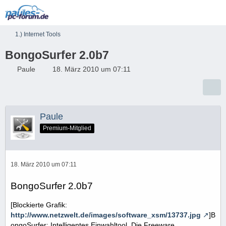
1.) Internet Tools
BongoSurfer 2.0b7
Paule
18. März 2010 um 07:11
Paule
Premium-Mitglied
18. März 2010 um 07:11
BongoSurfer 2.0b7
[Blockierte Grafik:
http://www.netzwelt.de/images/software_xsm/13737.jpg
]B
ongoSurfer: Intelligentes Einwahltool. Die Freeware