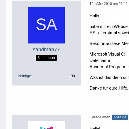
19. März 2010 um 06:42
Hallo,
habe mir ein WEbseit
ES lief erstmal soweit
Bekomme diese Mel
sandman77
Microsoft Visual C:
Stammuser
Dateiname
Abnormal Program te
Beiträge
198
Was ist das denn sc
Danke für eure Hilfe.
Gerade eben
Anzeige
Hallo!