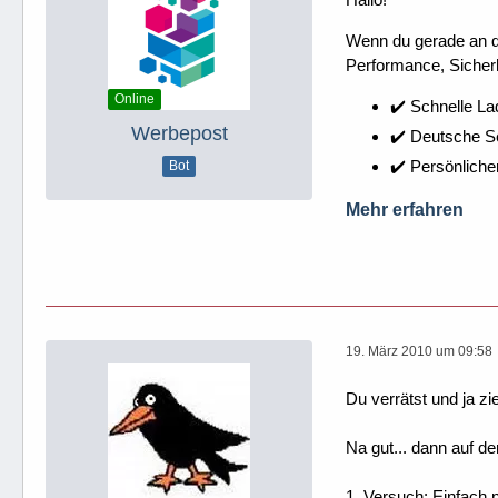
Wenn du gerade an dei
Performance, Sicherh
Online
✔️ Schnelle La
Werbepost
✔️ Deutsche 
✔️ Persönliche
Bot
Mehr erfahren
19. März 2010 um 09:58
Du verrätst und ja z
Na gut... dann auf de
1. Versuch: Einfach n