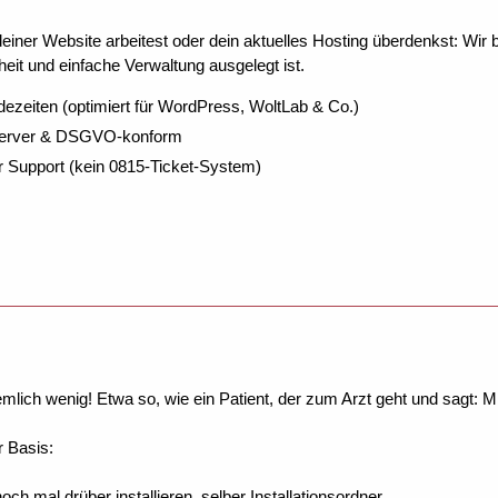
ner Website arbeitest oder dein aktuelles Hosting überdenkst: Wir be
eit und einfache Verwaltung ausgelegt ist.
dezeiten (optimiert für WordPress, WoltLab & Co.)
Server & DSGVO-konform
r Support (kein 0815-Ticket-System)
iemlich wenig! Etwa so, wie ein Patient, der zum Arzt geht und sagt:
r Basis:
och mal drüber installieren, selber Installationsordner.