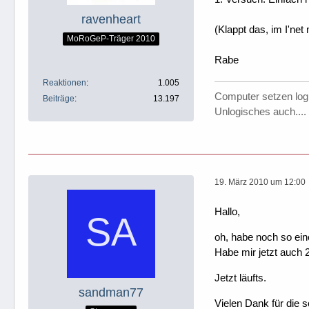
ravenheart
(Klappt das, im I'ne
MoRoGeP-Träger 2010
Rabe
Reaktionen
1.005
Computer setzen log
Beiträge
13.197
Unlogisches auch....
19. März 2010 um 12:00
Hallo,
oh, habe noch so ein
Habe mir jetzt auch 
Jetzt läufts.
sandman77
Vielen Dank für die s