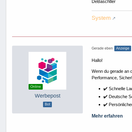
DeBaschtler
System
Gerade eben
Anzeige
Hallo!
Wenn du gerade an dei
Performance, Sicherh
Online
✔️ Schnelle La
Werbepost
✔️ Deutsche 
✔️ Persönliche
Bot
Mehr erfahren