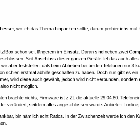
t besser, wo ich das Thema hinpacken sollte, darum probier ichs mal h
Fritz!Box schon seit längerem im Einsatz. Daran sind neben zwei C
eschlossen. Seit Anschluss dieser ganzen Geräte lief das auch alles 
ir aber feststellen, daß beim Abheben bei beiden Telefonen nur 3 k
ion schien erstmal abhilfe geschaffen zu haben. Doch nun gibt es ei
r, wird diese auch gewählt, jedoch wird nicht verbunden, sondern e
 also nicht möglich.
hten brachte nichts, Firmware ist z.Zt. die aktuelle 29.04.80. Telefo
der verändert, seitdem alles angeschlossen wurde. Anbieter: t-online; 
dankbar, bin nämlich echt Ratlos. In der Zwischenzeit werde ich den K
hen.