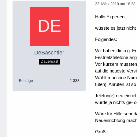
23. März 2010 um 18:28
Hallo Experten,
wüsste es jetzt nich
Folgendes:
Wir haben die o.g. 
DeBaschtler
Festnetztelefone ang
Dauergast
Vor kurzem mussten w
auf die neueste Vers
Wählt man eine Numme
Beiträge
1.338
tuten). Anrufen ist so
Telefon(e) neu einric
wurde ja nichts ge- o
Wäre für Hilfe sehr 
Neueinrichtung mac
Gruß