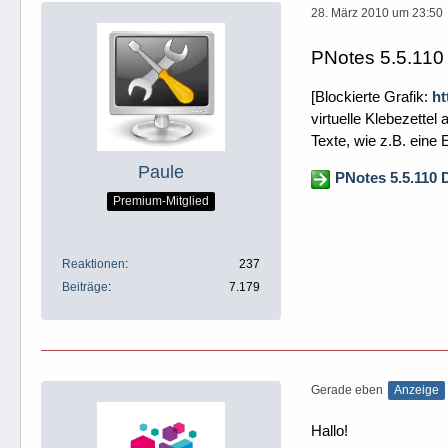
28. März 2010 um 23:50
PNotes 5.5.110
[Blockierte Grafik:
ht
virtuelle Klebezette
Texte, wie z.B. eine E
Paule
PNotes 5.5.110
Premium-Mitglied
Reaktionen
237
Beiträge
7.179
Gerade eben
Anzeige
Hallo!