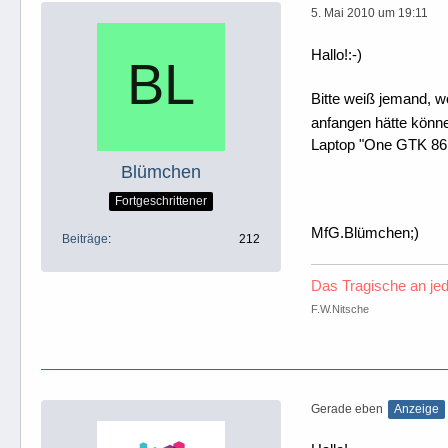
5. Mai 2010 um 19:11
Hallo!:-)
Bitte weiß jemand, w
anfangen hätte könn
Laptop "One GTK 8615
Blümchen
Fortgeschrittener
MfG.Blümchen;)
Beiträge
212
Das Tragische an jed
F.W.Nitsche
Gerade eben
Anzeige