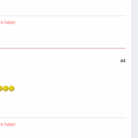
t hätte!
#4
t hätte!