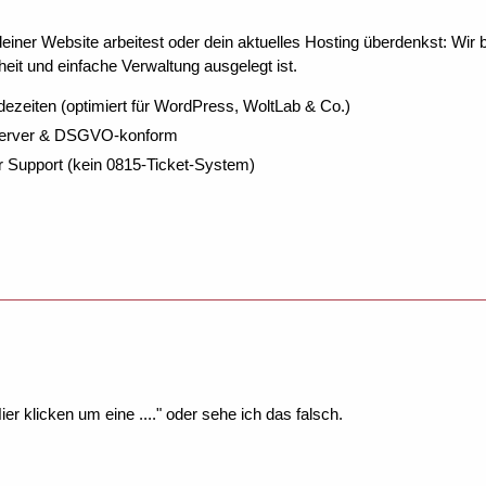
ner Website arbeitest oder dein aktuelles Hosting überdenkst: Wir be
eit und einfache Verwaltung ausgelegt ist.
dezeiten (optimiert für WordPress, WoltLab & Co.)
Server & DSGVO-konform
r Support (kein 0815-Ticket-System)
er klicken um eine ...." oder sehe ich das falsch.