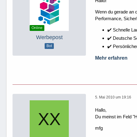
Hallo!
Wenn du gerade an dei
Performance, Sicherh
Online
✔️ Schnelle La
Werbepost
✔️ Deutsche 
✔️ Persönliche
Bot
Mehr erfahren
5. Mai 2010 um 19:16
Hallo,
Du meinst im Feld "Hi
mfg