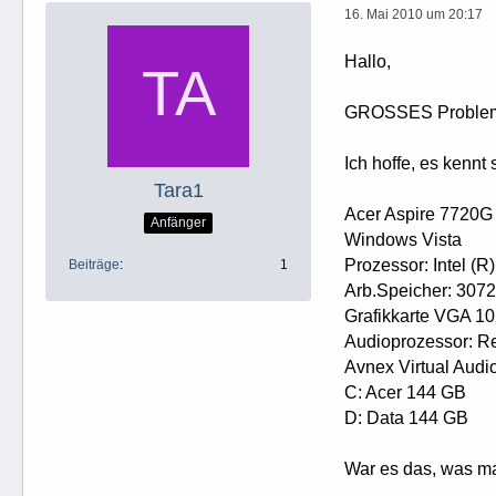
16. Mai 2010 um 20:17
Hallo,
GROSSES Problem 
Ich hoffe, es kenn
Tara1
Acer Aspire 7720G
Anfänger
Windows Vista
Prozessor: Intel 
Beiträge
1
Arb.Speicher: 3072
Grafikkarte VGA 10
Audioprozessor: Re
Avnex Virtual Audi
C: Acer 144 GB
D: Data 144 GB
War es das, was man