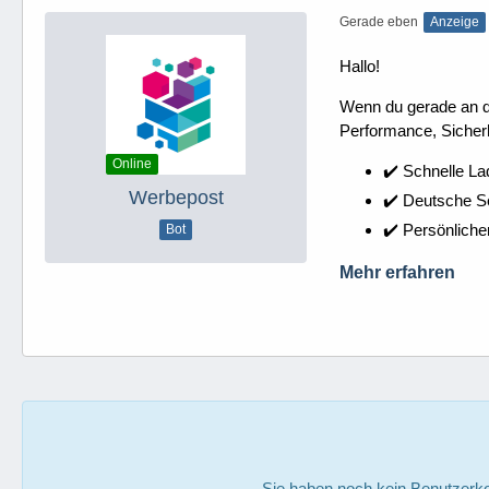
Gerade eben
Anzeige
Hallo!
Wenn du gerade an dei
Performance, Sicherh
Online
✔️ Schnelle La
Werbepost
✔️ Deutsche 
✔️ Persönliche
Bot
Mehr erfahren
Sie haben noch kein Benutzerko