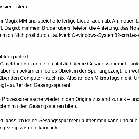
siert: :stein:
em Magix MM und speicherte fertige Lieder auch ab. Am neuen Li
ft. Da
gab mir mein Bruder übers Telefon die Anleitung, das Note
te mich Nichtprofi durch Laufwerk C-windows-System32-cmd.exe, 
blem perfekt:
“-meldungen konnte ich plötzlich keine Gesangsspur mehr aufne
aber ich bekam ein leeres Objekt in der Spur angezeigt. Ich wo
über den Computer - auch nix. Also an den Mikros lags nicht. U
igt - außer den Gesangsspuren!
ie Prozessorensache wieder in den Originalzustand zurück – 
lem mit den Gesangsspuren blieb.
, dass ich keine Gesangsspur mehr aufnehmen kann und alle 
angezeigt werden, kann ich