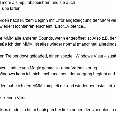
ht mehr als mp3 abspeichern und sie auch
uTube laden.
rden nach kurzem Beginn mit Error angezeigt und der MMM ver
ieder Hochfahren erscheint "Error...Violence..."
er MMM alle anderen Sounds, wenn er geöffnet ist. Also z.B. de
eße ich den MMM, ist alles wieder normal (manchmal allerdings
n Treiber downgeloaded, einen speziell Windows Vista – zusätzl
sten Update von Magix gemacht - ohne Verbesserung.
indows kann ich nicht mehr machen, der Vorgang beginnt und s
ldert habe ich den MMM komplett de- und wieder neuinstalliert
ns keinen Virus.
os (finde ich beim Lautsprecher links neben der Uhr unten in d