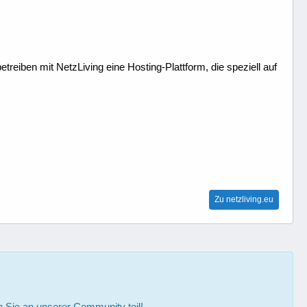
treiben mit NetzLiving eine Hosting-Plattform, die speziell auf
Zu netzliving.eu
Sie an unserer Community teil!