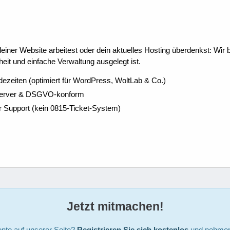
ner Website arbeitest oder dein aktuelles Hosting überdenkst: Wir be
eit und einfache Verwaltung ausgelegt ist.
dezeiten (optimiert für WordPress, WoltLab & Co.)
Server & DSGVO-konform
r Support (kein 0815-Ticket-System)
Jetzt mitmachen!
nto auf unserer Seite?
Registrieren Sie sich kostenlos
und nehmen 