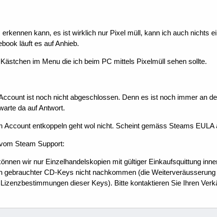
s erkennen kann, es ist wirklich nur Pixel müll, kann ich auch nichts e
book läuft es auf Anhieb.
i Kästchen im Menu die ich beim PC mittels Pixelmüll sehen sollte.
ccount ist noch nicht abgeschlossen. Denn es ist noch immer an den
arte da auf Antwort.
 Account entkoppeln geht wol nicht. Scheint gemäss Steams EULA au
t vom Steam Support:
 können wir nur Einzelhandelskopien mit gültiger Einkaufsquittung inn
n gebrauchter CD-Keys nicht nachkommen (die Weiterveräusserung v
Lizenzbestimmungen dieser Keys). Bitte kontaktieren Sie Ihren Verk