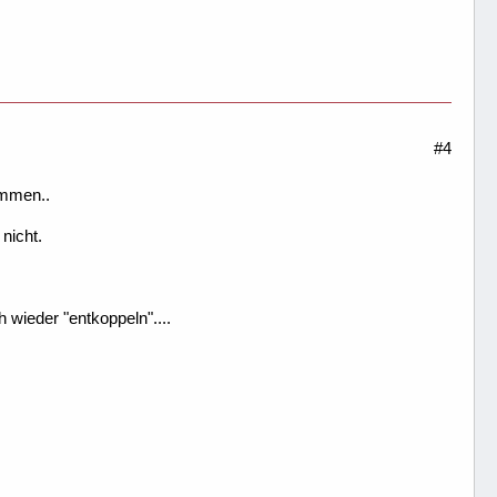
#4
ommen..
nicht.
 wieder "entkoppeln"....