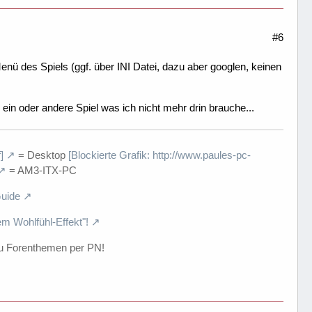
#6
nü des Spiels (ggf. über INI Datei, dazu aber googlen, keinen
n oder andere Spiel was ich nicht mehr drin brauche...
]
= Desktop
[Blockierte Grafik: http://www.paules-pc-
= AM3-ITX-PC
uide
em Wohlfühl-Effekt"!
u Forenthemen per PN!