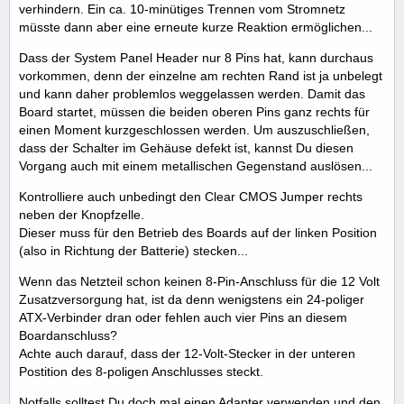
verhindern. Ein ca. 10-minütiges Trennen vom Stromnetz
müsste dann aber eine erneute kurze Reaktion ermöglichen...
Dass der System Panel Header nur 8 Pins hat, kann durchaus
vorkommen, denn der einzelne am rechten Rand ist ja unbelegt
und kann daher problemlos weggelassen werden. Damit das
Board startet, müssen die beiden oberen Pins ganz rechts für
einen Moment kurzgeschlossen werden. Um auszuschließen,
dass der Schalter im Gehäuse defekt ist, kannst Du diesen
Vorgang auch mit einem metallischen Gegenstand auslösen...
Kontrolliere auch unbedingt den Clear CMOS Jumper rechts
neben der Knopfzelle.
Dieser muss für den Betrieb des Boards auf der linken Position
(also in Richtung der Batterie) stecken...
Wenn das Netzteil schon keinen 8-Pin-Anschluss für die 12 Volt
Zusatzversorgung hat, ist da denn wenigstens ein 24-poliger
ATX-Verbinder dran oder fehlen auch vier Pins an diesem
Boardanschluss?
Achte auch darauf, dass der 12-Volt-Stecker in der unteren
Postition des 8-poligen Anschlusses steckt.
Notfalls solltest Du doch mal einen Adapter verwenden und den