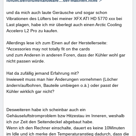
forum.de/forum/hardware…ser-machen.html
und da mich auch laute Geräusche und sogar schon
Vibrationen des Lüfters bei meiner XFX ATI HD 5770 xxx bei
Last plagen, habe ich mir überlegt auch einen Arctic Cooling
Accelero L2 Pro zu kaufen.
Allerdings lese ich zum Einen auf der Herstellerseite:
*Accessories may not totally fit on the cards
und zum Anderen in anderen Foren, dass der Kühler wohl gar
nicht passen würde.
Hat da zufällig jemand Erfahrung mit?
Inwieweit muss man hier Änderungen vornehmen (Löcher
ändern/aufbohren, Bauteile umbiegen o.ä.) oder passt der
Kühler wirklich gar nicht?
Desweiteren habe ich scheinbar auch ein
Gehäuseluftstromproblem bzw Hitzestau im Inneren, weshalb
ich zur Zeit den Seitendeckel abgebaut habe.
Wenn ich den Rechner einschalte, dauert es keine 10Minuten
im Idle und ich merke den Temperaturanstieg dadurch, dass die