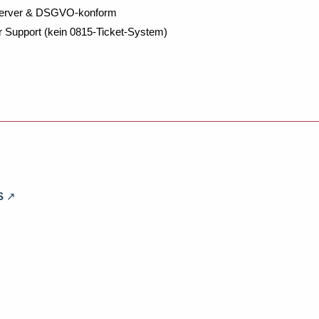
Server & DSGVO-konform
r Support (kein 0815-Ticket-System)
S