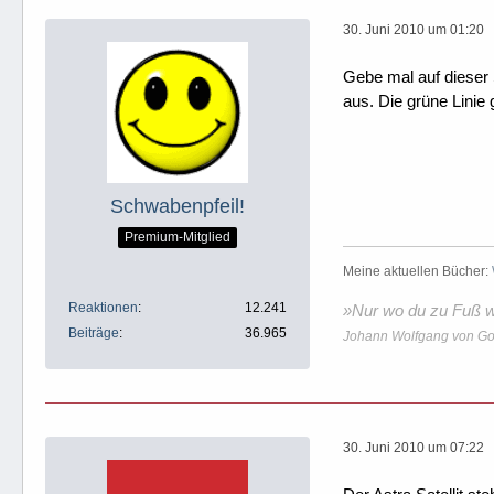
30. Juni 2010 um 01:20
Gebe mal auf dieser
aus. Die grüne Linie
Schwabenpfeil!
Premium-Mitglied
Meine aktuellen Bücher:
Reaktionen
12.241
»Nur wo du zu Fuß wa
Beiträge
36.965
Johann Wolfgang von Go
30. Juni 2010 um 07:22