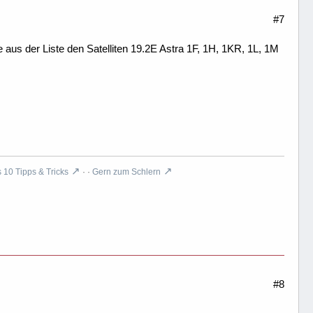
#7
aus der Liste den Satelliten 19.2E Astra 1F, 1H, 1KR, 1L, 1M
10 Tipps & Tricks
· ·
Gern zum Schlern
#8