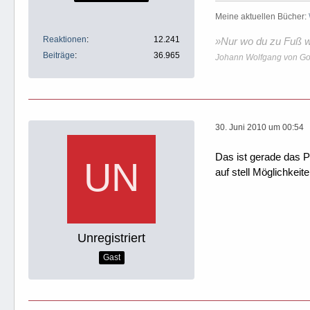
Meine aktuellen Bücher:
Reaktionen
12.241
»Nur wo du zu Fuß wa
Beiträge
36.965
Johann Wolfgang von Go
30. Juni 2010 um 00:54
Das ist gerade das P
auf stell Möglichkei
Unregistriert
Gast