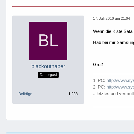
17. Juli 2010 um 21:04
Wenn die Kiste Sata 
Hab bei mir SamsungP
Gruß
blackouthaber
Dauergast
1. PC:
http://www.sys
2. PC:
http://www.sys
...letztes und vermutl
Beiträge
1.238
_________________