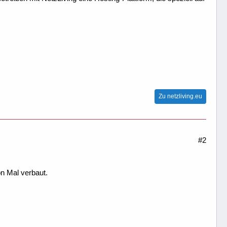
Zu netzliving.eu
#2
on Mal verbaut.