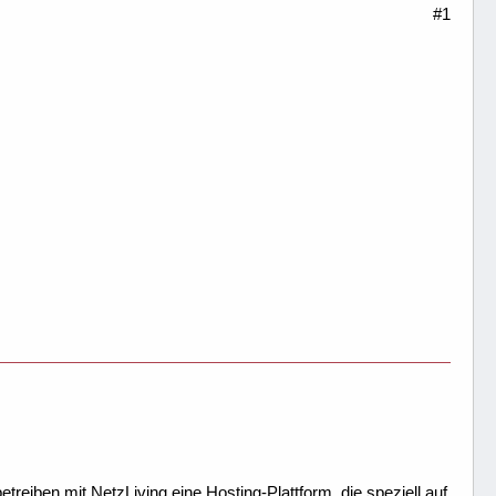
#1
treiben mit NetzLiving eine Hosting-Plattform, die speziell auf