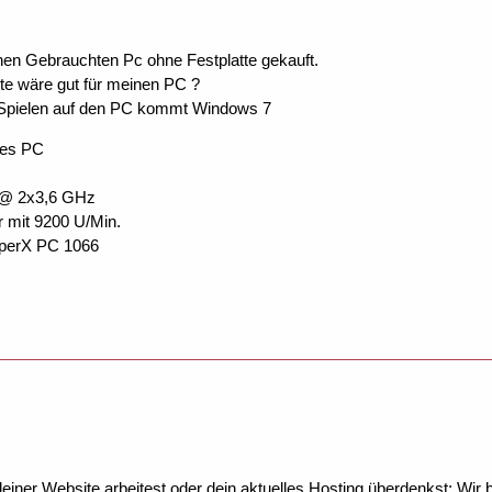
inen Gebrauchten Pc ohne Festplatte gekauft.
tte wäre gut für meinen PC ?
 Spielen auf den PC kommt Windows 7
des PC
 @ 2x3,6 GHz
 mit 9200 U/Min.
yperX PC 1066
ner Website arbeitest oder dein aktuelles Hosting überdenkst: Wir be