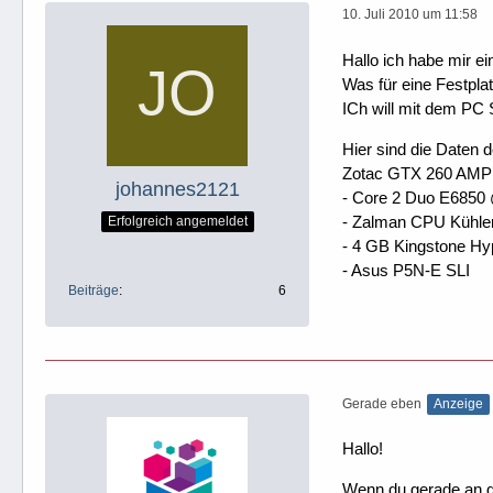
10. Juli 2010 um 11:58
Hallo ich habe mir e
Was für eine Festpla
ICh will mit dem PC
Hier sind die Daten 
Zotac GTX 260 AMP
johannes2121
- Core 2 Duo E6850
- Zalman CPU Kühler
Erfolgreich angemeldet
- 4 GB Kingstone H
- Asus P5N-E SLI
Beiträge
6
Gerade eben
Anzeige
Hallo!
Wenn du gerade an dei