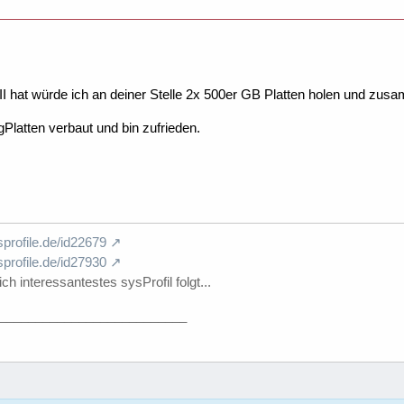
II hat würde ich an deiner Stelle 2x 500er GB Platten holen und zu
latten verbaut und bin zufrieden.
profile.de/id22679
profile.de/id27930
ich interessantestes sysProfil folgt...
__________________________