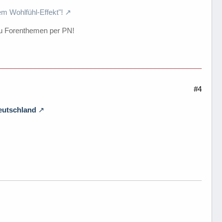
em Wohlfühl-Effekt"!
u Forenthemen per PN!
#4
eutschland