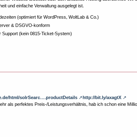
eit und einfache Verwaltung ausgelegt ist.
dezeiten (optimiert für WordPress, WoltLab & Co.)
Server & DSGVO-konform
r Support (kein 0815-Ticket-System)
te.de/html/solrSearc….productDetails
http://bit.ly/axagtX
hr als perfektes Preis-/Leistungsverhältnis, hab ich schon eine Milli