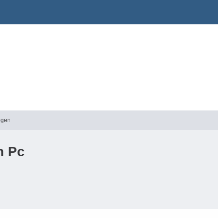
ngen
n Pc