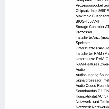
Prozessorsockel So
Chipsatz Intel 865PE
Maximale Busgeschw
BIOS-Typ AMI
Storage Controller A
Prozessor
Installierte Anz. (max
Speicher
Unterstützte RAM-
Installierter RAM (M
Unterstützte RAM-G
RAM-Features Zwei-K
Audio
Audioausgang Sound
Signalprozessor Int
Audio Codec Realte
Soundmodus 7.1 Cha
Kompatibilität AC '97
Netzwerk- und Tele
Netzwerk Netzwerkkar