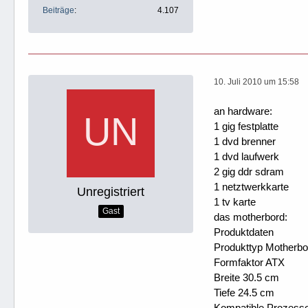
Beiträge
4.107
10. Juli 2010 um 15:58
an hardware:
1 gig festplatte
1 dvd brenner
1 dvd laufwerk
2 gig ddr sdram
1 netztwerkkarte
Unregistriert
1 tv karte
Gast
das motherbord:
Produktdaten
Produkttyp Motherbo
Formfaktor ATX
Breite 30.5 cm
Tiefe 24.5 cm
Kompatible Prozesso