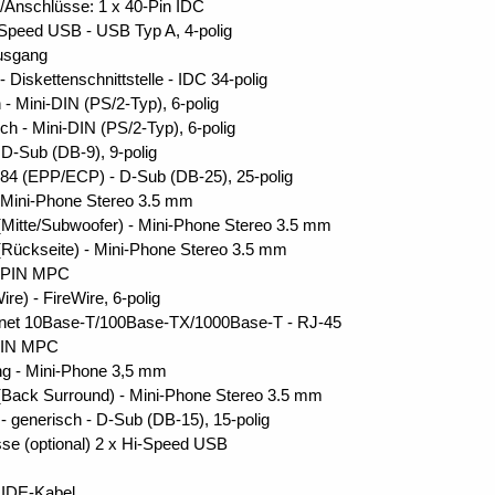
/Anschlüsse: 1 x 40-Pin IDC
i-Speed USB - USB Typ A, 4-polig
usgang
 Diskettenschnittstelle - IDC 34-polig
 - Mini-DIN (PS/2-Typ), 6-polig
sch - Mini-DIN (PS/2-Typ), 6-polig
- D-Sub (DB-9), 9-polig
1284 (EPP/ECP) - D-Sub (DB-25), 25-polig
 - Mini-Phone Stereo 3.5 mm
 (Mitte/Subwoofer) - Mini-Phone Stereo 3.5 mm
 (Rückseite) - Mini-Phone Stereo 3.5 mm
 4 PIN MPC
re) - FireWire, 6-polig
rnet 10Base-T/100Base-TX/1000Base-T - RJ-45
 PIN MPC
ang - Mini-Phone 3,5 mm
 (Back Surround) - Mini-Phone Stereo 3.5 mm
- generisch - D-Sub (DB-15), 15-polig
sse (optional) 2 x Hi-Speed USB
 IDE-Kabel