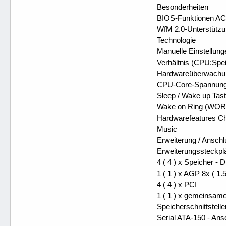
Besonderheiten
BIOS-Funktionen ACP
WfM 2.0-Unterstütz
Technologie
Manuelle Einstellun
Verhältnis (CPU:Spe
Hardwareüberwachun
CPU-Core-Spannung, 
Sleep / Wake up Ta
Wake on Ring (WOR
Hardwarefeatures Ch
Music
Erweiterung / Ansch
Erweiterungssteckplä
4 ( 4 ) x Speicher -
1 ( 1 ) x AGP 8x ( 1.5
4 ( 4 ) x PCI
1 ( 1 ) x gemeinsame
Speicherschnittstell
Serial ATA-150 - Ans