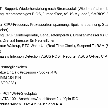
I-Support, Wiederherstellung nach Stromausfall (Wiederaufnahme b
ung, Mehrsprachiges BIOS, JumperFree, ASUS MyLogo2, SMBIOS 2.
gen CPU-Frequenz, Prozessorkernspannung, Speicherspannung, Spa
icher)
g CPU-Kerntemperatur, Gehäusetemperatur, Drehzahlmesser für CP
Drehzahlmesser für Netzteillüfter
statur-Wakeup, RTC-Wake-Up (Real-Time Clock), Suspend To RAM 
)
assis Intrusion Detection, ASUS POST Reporter, ASUS Q-Fan, C.P.
lussmöglichkeiten
tze 1 ( 1 ) x Prozessor - Socket 478
 DIMM 184-PIN
 V/ 0.8 V )
r PCI / Wi-Fi-Steckplatz
en ATA-100 - Anschluss/Anschlüsse: 2 x 40pin IDC
chluss/Anschlüsse: 4 x 7-Pin Serial ATA