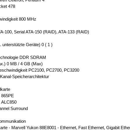
cket 478
indigkeit 800 MHz
TA-100, Serial ATA-150 (RAID), ATA-133 (RAID)
. unterstützte Geräte) 0 ( 1 )
Technologie DDR SDRAM
ax.) 0 MB / 4 GB (Max)
eschwindigkeit PC2100, PC2700, PC3200
anal-Speicherarchitektur
karte
el 865PE
k ALC850
nnel Surround
kommunikation
te - Marvell Yukon 88E8001 - Ethernet, Fast Ethernet, Gigabit Ethe