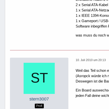
2 x Serial ATA-Kabel
1 x Serial ATA-Netza
1 x IEEE 1394-Kons
1 x Gameport / USB
Software inbegriffe
was muss du noch w
10. Juli 2010 um 20:13
Weil das Teil schon 
(Asropck würde ich n
Deswegen ist die Bas
Ein Board auswechsel
jeden Fall deine wich
stern3007
Profi