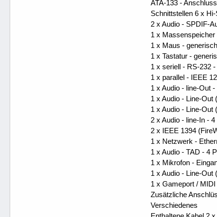
ATA-133 - Anschluss
Schnittstellen 6 x H
2 x Audio - SPDIF-A
1 x Massenspeicher -
1 x Maus - generisch
1 x Tastatur - generi
1 x seriell - RS-232 
1 x parallel - IEEE 
1 x Audio - line-Out
1 x Audio - Line-Out
1 x Audio - Line-Out
2 x Audio - line-In -
2 x IEEE 1394 (FireWi
1 x Netzwerk - Ethe
1 x Audio - TAD - 4
1 x Mikrofon - Eing
1 x Audio - Line-Out
1 x Gameport / MIDI 
Zusätzliche Anschlü
Verschiedenes
Enthaltene Kabel 2 x