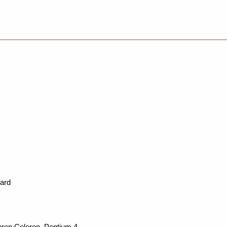
ard
ren Celeron, Pentium 4