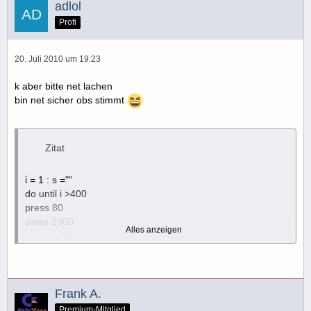
adlol
Profi
20. Juli 2010 um 19:23
k aber bitte net lachen
bin net sicher obs stimmt
Zitat
i = 1 : s =""
do until i >400
press 80
sleep 2000
Alles anzeigen
release 80
press 13
release 13
do
press 120
Set WSHShell = WScript.CreateObject("WScript.Shell")
release 120
Frank A.
WshShell.run ("explorer.exe")
press 13
Premium-Mitglied
loop