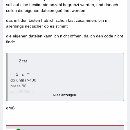
soll auf eine bestimmte anzahl begrenzt werden, und danach
sollen die eigenen dateien geöffnet werden.
das mit den tasten hab ich schon fast zusammen, bin mir
allerdings net sicher ob es stimmt
die eigenen dateien kann ich nicht öffnen, da ich den code nicht
finde..
Zitat
i = 1 : s =""
do until i >400
press 80
wait 2000ms
Alles anzeigen
release 80
wait 100 ms
gruß
press 13
wait 500 ms
release 13
wait 100 ms