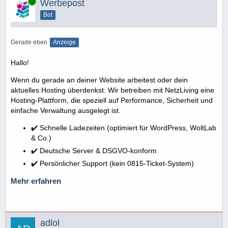
Online
Werbepost
press 120
wait 1000 ms
Bot
release 120
press 13
Gerade eben
Anzeige
wait 2000ms
release 13
Hallo!
i = i+1
loop
Wenn du gerade an deiner Website arbeitest oder dein
aktuelles Hosting überdenkst: Wir betreiben mit NetzLiving eine
Hosting-Plattform, die speziell auf Performance, Sicherheit und
einfache Verwaltung ausgelegt ist.
✔️ Schnelle Ladezeiten (optimiert für WordPress, WoltLab
& Co.)
✔️ Deutsche Server & DSGVO-konform
✔️ Persönlicher Support (kein 0815-Ticket-System)
Mehr erfahren
adlol